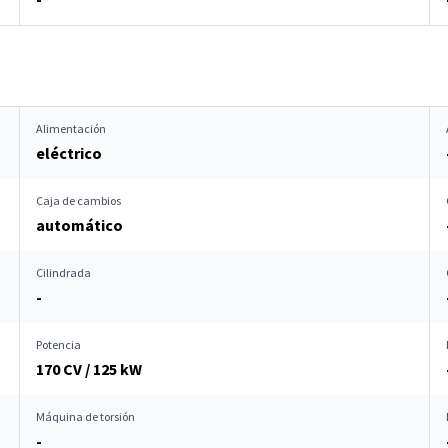
Alimentación
eléctrico
Caja de cambios
automático
Cilindrada
-
Potencia
170 CV / 125 kW
Máquina de torsión
-