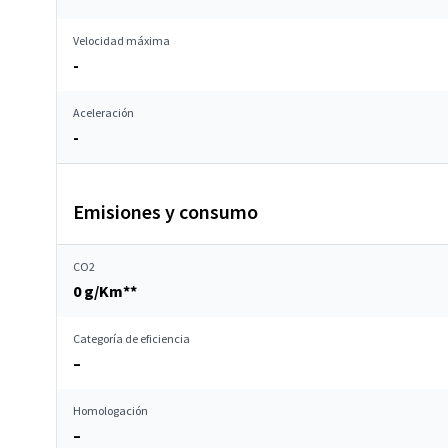
Velocidad máxima
-
Aceleración
-
Emisiones y consumo
CO2
0 g/Km**
Categoría de eficiencia
–
Homologación
–