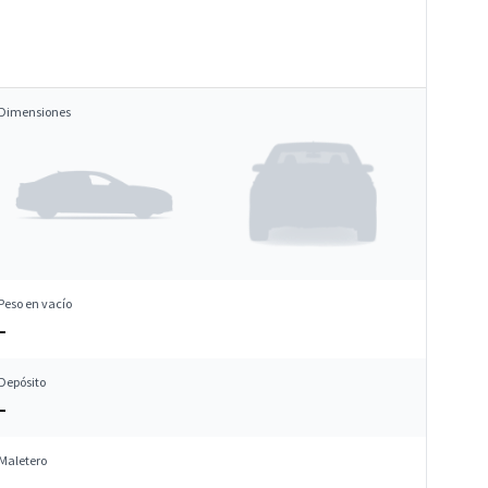
Dimensiones
Peso en vacío
–
Depósito
–
Maletero
–