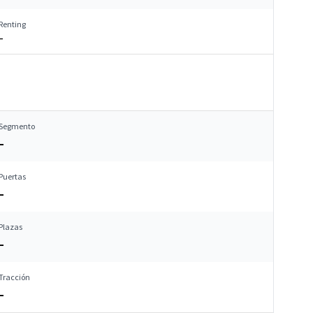
Renting
–
Segmento
–
Puertas
–
Plazas
–
Tracción
–