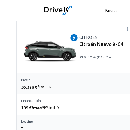
Busca
CITROËN
Citroën Nuevo ë-C4
50kWh 100kW (136cv) You
Precio
35.376 €*
IVA incl.
Financiación
139 €/mes*
IVA incl.
Leasing
–