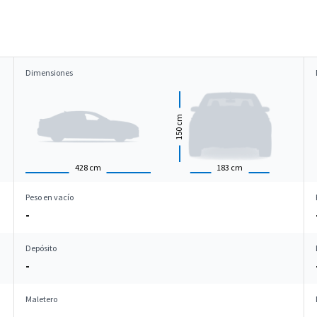
Dimensiones
cm
150
428
cm
183
cm
Peso en vacío
-
Depósito
-
Maletero
-