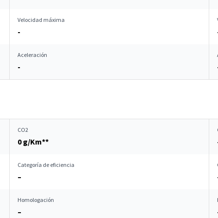
Velocidad máxima
-
Aceleración
-
CO2
0 g/Km**
Categoría de eficiencia
–
Homologación
–