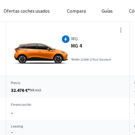
Ofertas coches usados
Compara
Guías
Có
MG
MG 4
49kWh 125kW (170cv) Standard
Precio
32.476 €*
IVA incl.
Financiación
–
Leasing
–