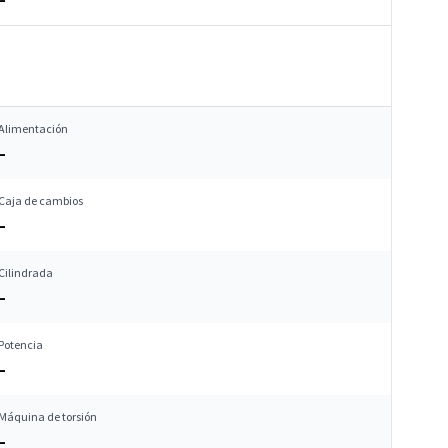
Alimentación
–
Caja de cambios
–
Cilindrada
–
Potencia
–
Máquina de torsión
–