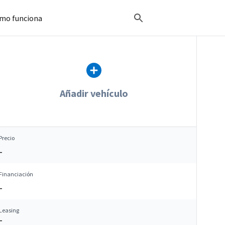
mo funciona
Añadir vehículo
Precio
–
Financiación
–
Leasing
–