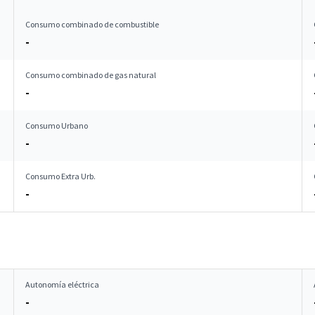
Consumo combinado de combustible
-
Consumo combinado de gas natural
-
Consumo Urbano
-
Consumo Extra Urb.
-
Autonomía eléctrica
-