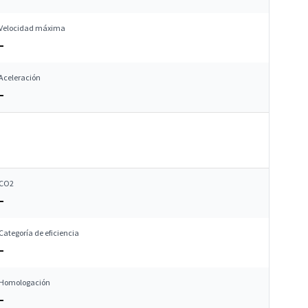
Velocidad máxima
–
Aceleración
–
CO2
–
Categoría de eficiencia
–
Homologación
–