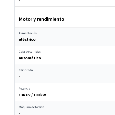
Motor y rendimiento
Alimentación
eléctrico
Caja de cambios
automático
Cilindrada
-
Potencia
136 CV / 100 kW
Máquina de torsión
-