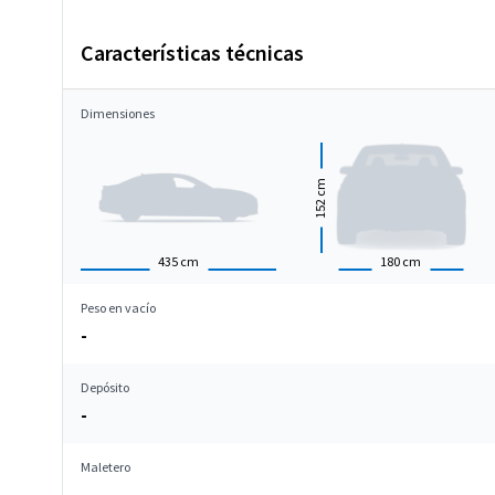
Características técnicas
Dimensiones
cm
152
435
cm
180
cm
Peso en vacío
-
Depósito
-
Maletero
-