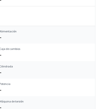
Alimentación
–
Caja de cambios
–
Cilindrada
–
Potencia
–
Máquina de torsión
–