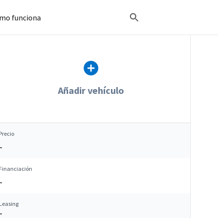
mo funciona
Añadir vehículo
Precio
–
Financiación
–
Leasing
–