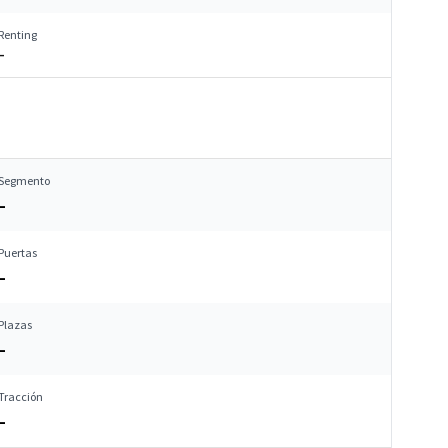
Renting
–
Segmento
–
Puertas
–
Plazas
–
Tracción
–