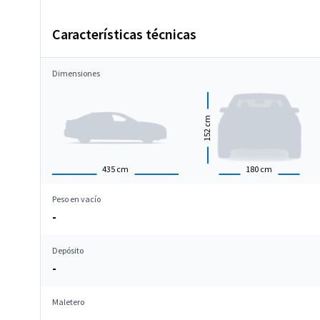
Características técnicas
Dimensiones
cm
152
435
cm
180
cm
Peso en vacío
-
Depósito
-
Maletero
-