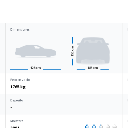
Dimensiones
cm
151
428
cm
183
cm
Peso en vacío
1765 kg
Depósito
-
Maletero
388 L