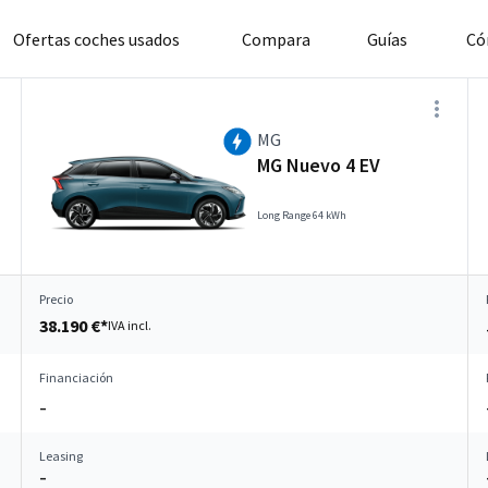
Ofertas coches usados
Compara
Guías
Có
MG
MG Nuevo 4 EV
Long Range 64 kWh
Precio
38.190 €*
IVA incl.
Financiación
–
Leasing
–