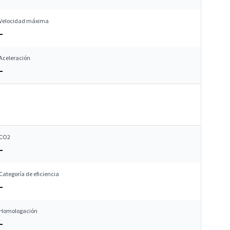
Velocidad máxima
–
Aceleración
–
CO2
–
Categoría de eficiencia
–
Homologación
–