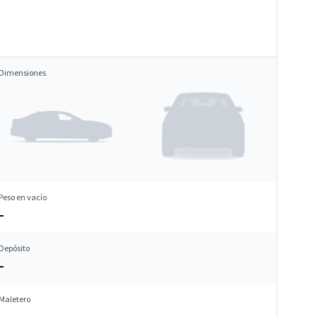
Dimensiones
Peso en vacío
–
Depósito
–
Maletero
–