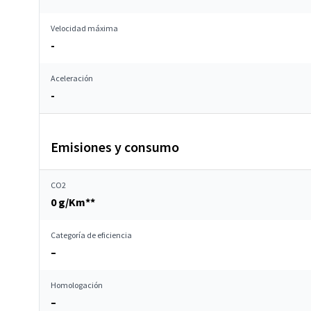
Velocidad máxima
-
Aceleración
-
Emisiones y consumo
CO2
0 g/Km**
Categoría de eficiencia
–
Homologación
–