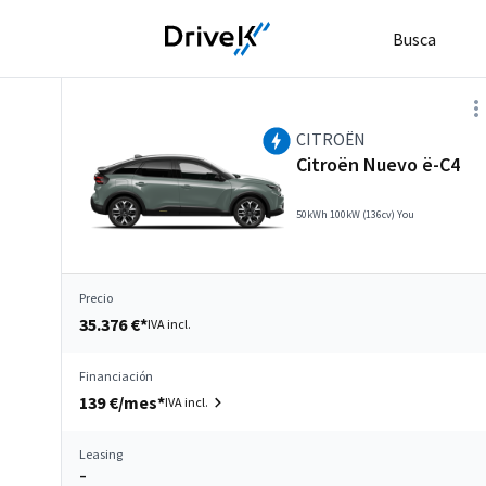
Busca
CITROËN
Citroën Nuevo ë-C4
50kWh 100kW (136cv) You
Precio
35.376 €*
IVA incl.
Financiación
139 €/mes*
IVA incl.
Leasing
–