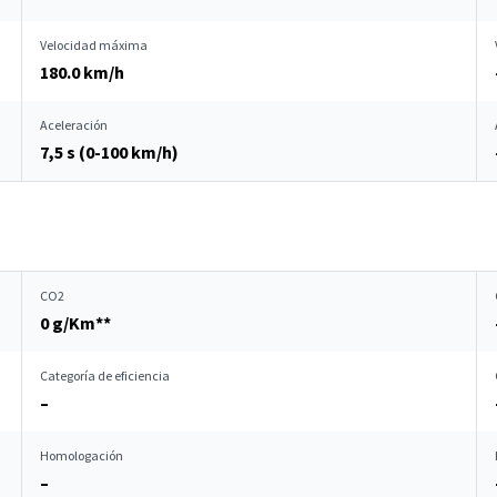
Velocidad máxima
180.0 km/h
Aceleración
7,5 s (0-100 km/h)
CO2
0 g/Km**
Categoría de eficiencia
–
Homologación
–