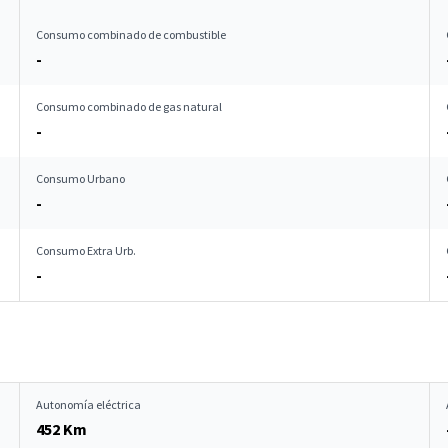
Consumo combinado de combustible
-
Consumo combinado de gas natural
-
Consumo Urbano
-
Consumo Extra Urb.
-
Autonomía eléctrica
452 Km