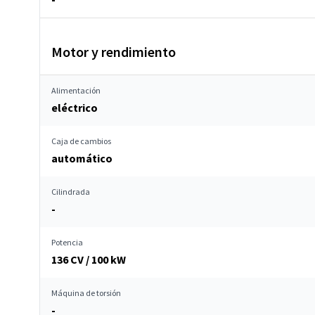
Motor y rendimiento
Alimentación
eléctrico
Caja de cambios
automático
Cilindrada
-
Potencia
136 CV / 100 kW
Máquina de torsión
-