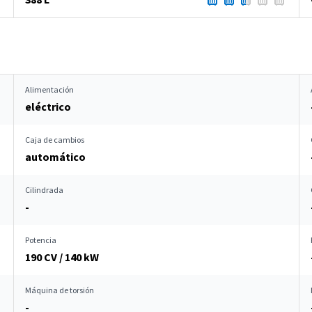
Alimentación
eléctrico
Caja de cambios
automático
Cilindrada
-
Potencia
190 CV / 140 kW
Máquina de torsión
-