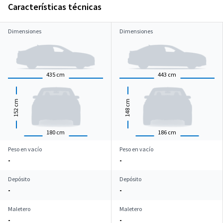
Características técnicas
Dimensiones
Dimensiones
435
cm
443
cm
cm
cm
152
148
180
cm
186
cm
Peso en vacío
Peso en vacío
-
-
Depósito
Depósito
-
-
Maletero
Maletero
-
-