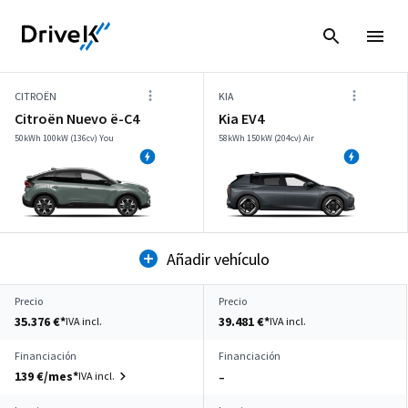
CITROËN
KIA
Citroën Nuevo ë-C4
Kia EV4
50kWh 100kW (136cv) You
58kWh 150kW (204cv) Air
Añadir vehículo
Precio
Precio
35.376 €*
39.481 €*
IVA incl.
IVA incl.
Financiación
Financiación
139 €/mes*
IVA incl.
–