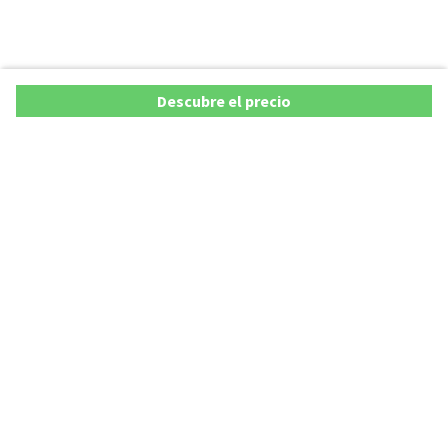
Descubre el precio
Ofertas
Lista precios de coches 2025
Promociones de coches
Lista precios de coches hasta los 20.000 €