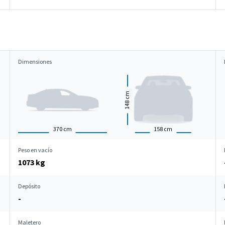
Dimensiones
cm
148
370
cm
158
cm
Peso en vacío
1073 kg
Depósito
-
Maletero