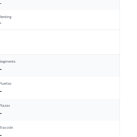
–
Renting
–
Segmento
–
Puertas
–
Plazas
–
Tracción
–