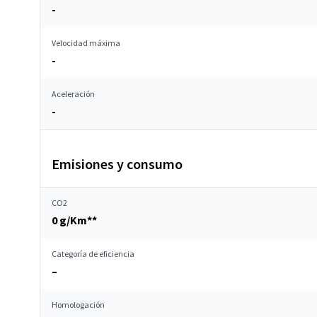
-
Velocidad máxima
-
Aceleración
-
Emisiones y consumo
CO2
0 g/Km**
Categoría de eficiencia
–
Homologación