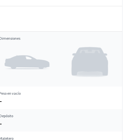
Dimensiones
Peso en vacío
–
Depósito
–
Maletero