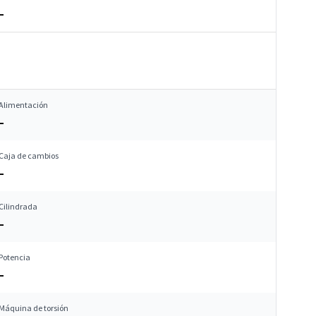
–
Alimentación
–
Caja de cambios
–
Cilindrada
–
Potencia
–
Máquina de torsión