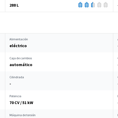
288 L
Alimentación
eléctrico
Caja de cambios
automático
Cilindrada
-
Potencia
70 CV / 51 kW
Máquina de torsión