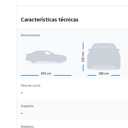
Características técnicas
Dimensiones
cm
152
435
cm
180
cm
Peso en vacío
-
Depósito
-
Maletero