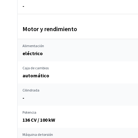
-
Motor y rendimiento
Alimentación
eléctrico
Caja de cambios
automático
Cilindrada
-
Potencia
136 CV / 100 kW
Máquina de torsión