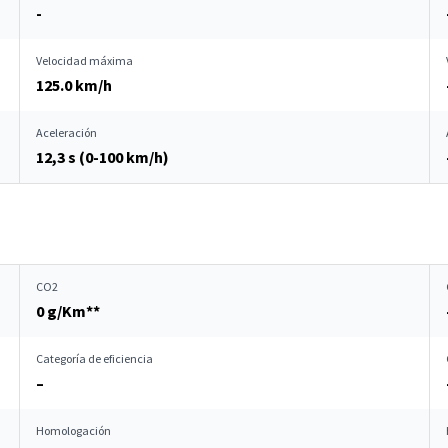
-
Velocidad máxima
125.0 km/h
Aceleración
12,3 s (0-100 km/h)
CO2
0 g/Km**
Categoría de eficiencia
–
Homologación