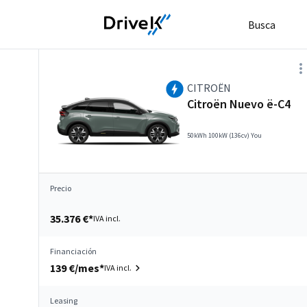
Busca
CITROËN
Citroën Nuevo ë-C4
50kWh 100kW (136cv) You
Precio
35.376 €*
IVA incl.
Financiación
139 €/mes*
IVA incl.
Leasing