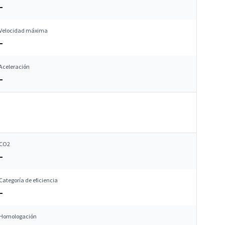
–
Velocidad máxima
–
Aceleración
–
CO2
–
Categoría de eficiencia
–
Homologación