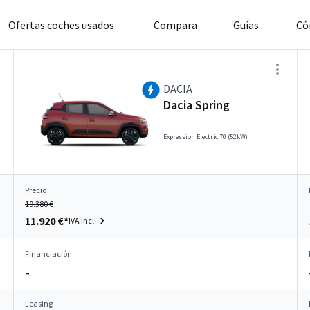
Ofertas coches usados
Compara
Guías
Có
DACIA
Dacia Spring
Expression Electric 70 (52kW)
Precio
19.380 €
11.920 €*
IVA incl.
Financiación
–
Leasing