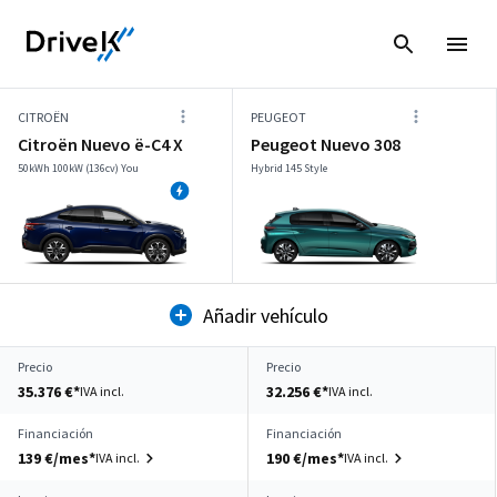
CITROËN
PEUGEOT
Citroën Nuevo ë-C4 X
Peugeot Nuevo 308
50kWh 100kW (136cv) You
Hybrid 145 Style
Añadir vehículo
Precio
Precio
35.376 €*
32.256 €*
IVA incl.
IVA incl.
Financiación
Financiación
139 €/mes*
190 €/mes*
IVA incl.
IVA incl.