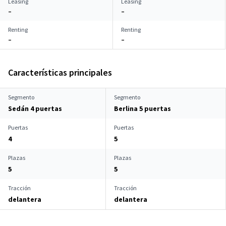
Leasing
Leasing
–
–
Renting
Renting
–
–
Características principales
Segmento
Segmento
Sedán 4 puertas
Berlina 5 puertas
Puertas
Puertas
4
5
Plazas
Plazas
5
5
Tracción
Tracción
delantera
delantera