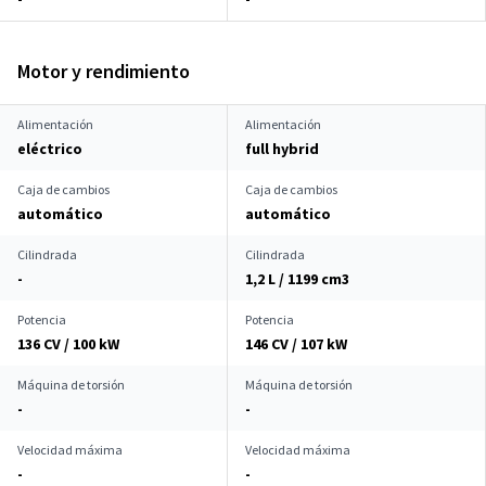
Motor y rendimiento
Alimentación
Alimentación
eléctrico
full hybrid
Caja de cambios
Caja de cambios
automático
automático
Cilindrada
Cilindrada
-
1,2 L / 1199 cm
3
Potencia
Potencia
136 CV / 100 kW
146 CV / 107 kW
Máquina de torsión
Máquina de torsión
-
-
Velocidad máxima
Velocidad máxima
-
-