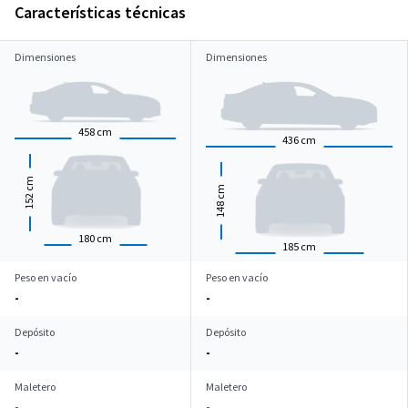
Características técnicas
Dimensiones
Dimensiones
458
cm
436
cm
cm
cm
152
148
180
cm
185
cm
Peso en vacío
Peso en vacío
-
-
Depósito
Depósito
-
-
Maletero
Maletero
-
-