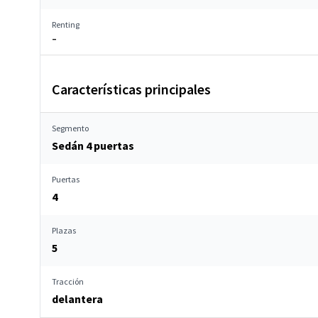
Renting
–
Características principales
Segmento
Sedán 4 puertas
Puertas
4
Plazas
5
Tracción
delantera