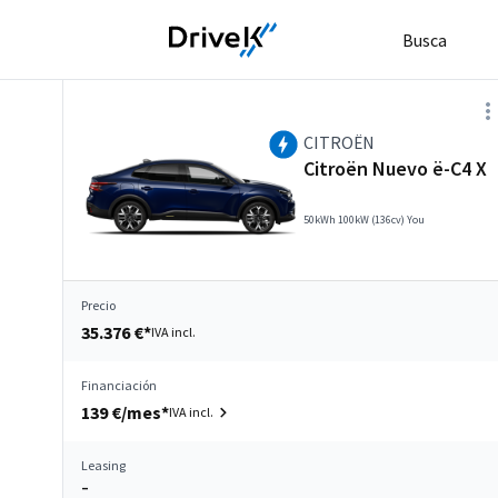
Busca
CITROËN
Citroën Nuevo ë-C4 X
50kWh 100kW (136cv) You
Precio
35.376 €*
IVA incl.
Financiación
139 €/mes*
IVA incl.
Leasing
–