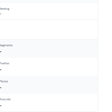
Renting
–
Segmento
–
Puertas
–
Plazas
–
Tracción
–