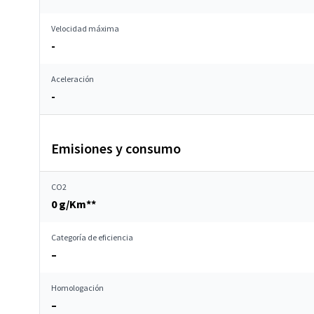
Velocidad máxima
-
Aceleración
-
Emisiones y consumo
CO2
0 g/Km**
Categoría de eficiencia
–
Homologación
–