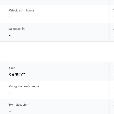
Velocidad máxima
-
Aceleración
-
CO2
0 g/Km**
Categoría de eficiencia
–
Homologación
–