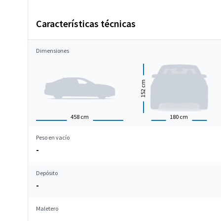
Características técnicas
Dimensiones
cm
152
458
cm
180
cm
Peso en vacío
-
Depósito
-
Maletero
-