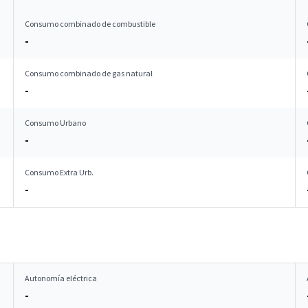
Consumo combinado de combustible
-
Consumo combinado de gas natural
-
Consumo Urbano
-
Consumo Extra Urb.
-
Autonomía eléctrica
-