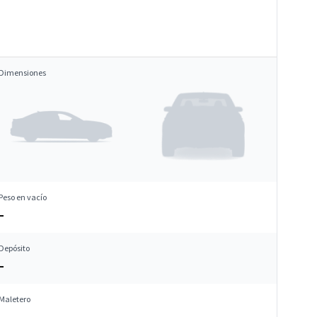
Dimensiones
Peso en vacío
–
Depósito
–
Maletero
–