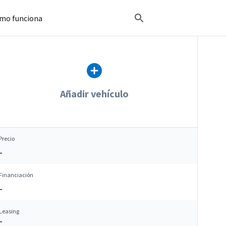
mo funciona
Añadir vehículo
Precio
–
Financiación
–
Leasing
–