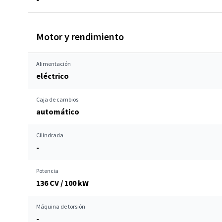
Motor y rendimiento
Alimentación
eléctrico
Caja de cambios
automático
Cilindrada
-
Potencia
136 CV / 100 kW
Máquina de torsión
-