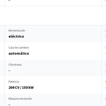
Alimentación
eléctrico
Caja de cambios
automático
Cilindrada
-
Potencia
204 CV / 150 kW
Máquina de torsión
-