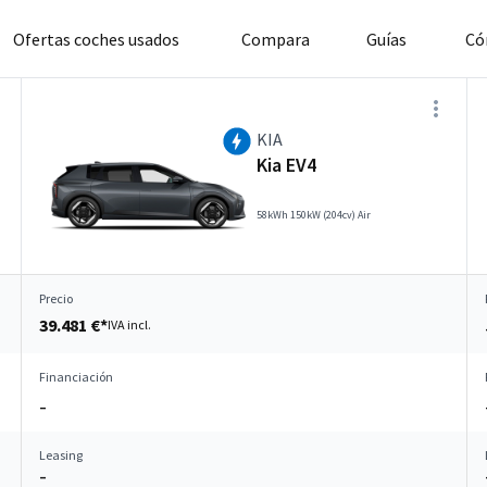
Ofertas coches usados
Compara
Guías
Có
KIA
Kia EV4
58kWh 150kW (204cv) Air
Precio
39.481 €*
IVA incl.
Financiación
–
Leasing
–