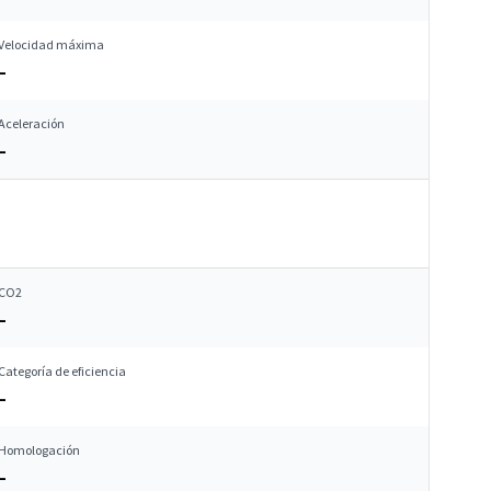
Velocidad máxima
–
Aceleración
–
CO2
–
Categoría de eficiencia
–
Homologación
–