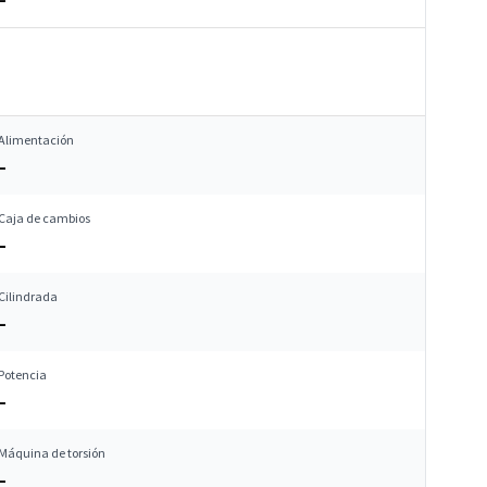
Alimentación
–
Caja de cambios
–
Cilindrada
–
Potencia
–
Máquina de torsión
–