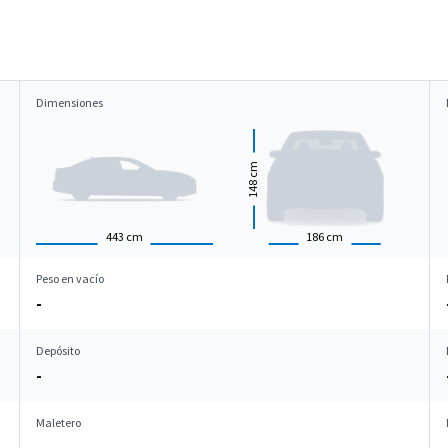
Dimensiones
cm
148
443
cm
186
cm
Peso en vacío
-
Depósito
-
Maletero
-