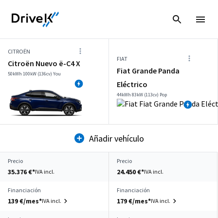
CITROËN
FIAT
Citroën Nuevo ë-C4 X
Fiat Grande Panda
50kWh 100kW (136cv) You
Eléctrico
44kWh 83kW (113cv) Pop
Añadir vehículo
Precio
Precio
35.376 €*
24.450 €*
IVA incl.
IVA incl.
Financiación
Financiación
139 €/mes*
179 €/mes*
IVA incl.
IVA incl.