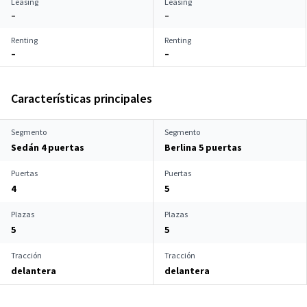
Leasing
Leasing
–
–
Renting
Renting
–
–
Características principales
Segmento
Segmento
Sedán 4 puertas
Berlina 5 puertas
Puertas
Puertas
4
5
Plazas
Plazas
5
5
Tracción
Tracción
delantera
delantera