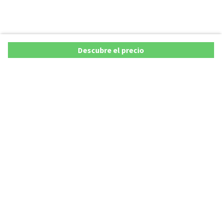
Descubre el precio
Ofertas
Lista precios de coches 2025
Promociones de coches
Lista precios de coches hasta los 20.000 €