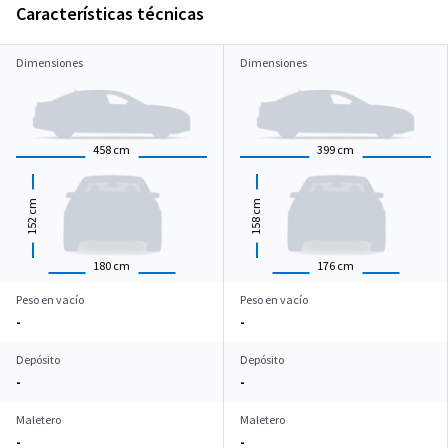
Características técnicas
Dimensiones
Dimensiones
458
cm
399
cm
cm
cm
152
158
180
cm
176
cm
Peso en vacío
Peso en vacío
-
-
Depósito
Depósito
-
-
Maletero
Maletero
-
-