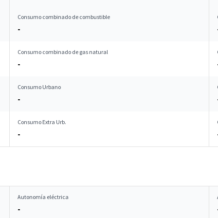
Consumo combinado de combustible
-
Consumo combinado de gas natural
-
Consumo Urbano
-
Consumo Extra Urb.
-
Autonomía eléctrica
-