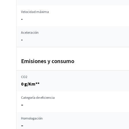
Velocidad máxima
-
Aceleración
-
Emisiones y consumo
CO2
0 g/Km**
Categoría de eficiencia
–
Homologación
–