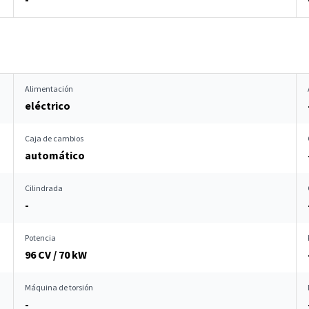
Alimentación
eléctrico
Caja de cambios
automático
Cilindrada
-
Potencia
96 CV / 70 kW
Máquina de torsión
-