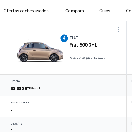
Ofertas coches usados
Compara
Guías
Có
FIAT
Fiat 500 3+1
24kWh 70kW (96cv) La Prima
Precio
35.836 €*
IVA incl.
Financiación
–
Leasing
–