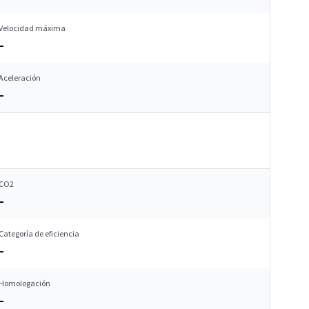
Velocidad máxima
–
Aceleración
–
CO2
–
Categoría de eficiencia
–
Homologación
–