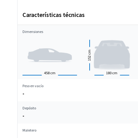
Características técnicas
Dimensiones
cm
152
458
cm
180
cm
Peso en vacío
-
Depósito
-
Maletero
-