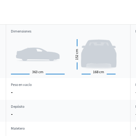
Dimensiones
cm
152
363
cm
168
cm
Peso en vacío
-
Depósito
-
Maletero
-