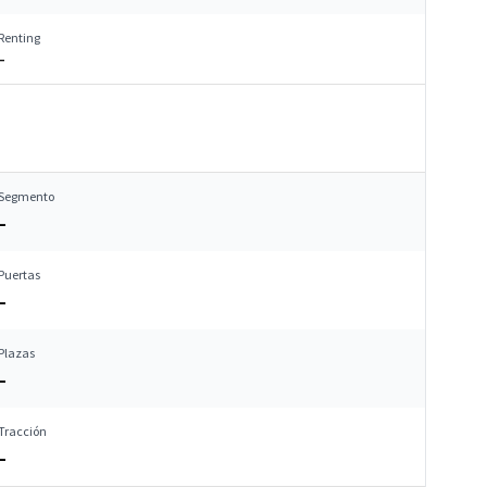
Renting
–
Segmento
–
Puertas
–
Plazas
–
Tracción
–