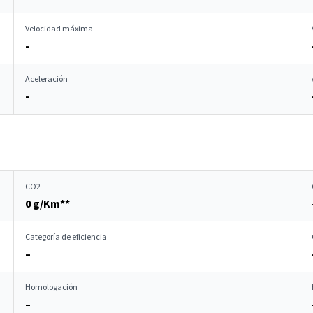
Velocidad máxima
-
Aceleración
-
CO2
0 g/Km**
Categoría de eficiencia
–
Homologación
–