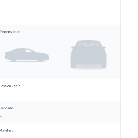
Dimensiones
Peso en vacío
–
Depósito
–
Maletero
–