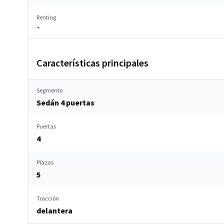
Renting
–
Características principales
Segmento
Sedán 4 puertas
Puertas
4
Plazas
5
Tracción
delantera