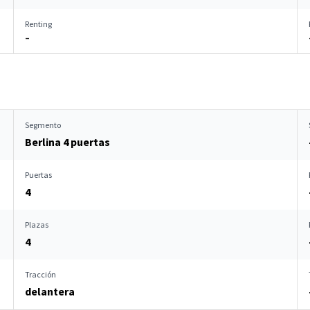
Renting
–
Segmento
Berlina 4 puertas
Puertas
4
Plazas
4
Tracción
delantera