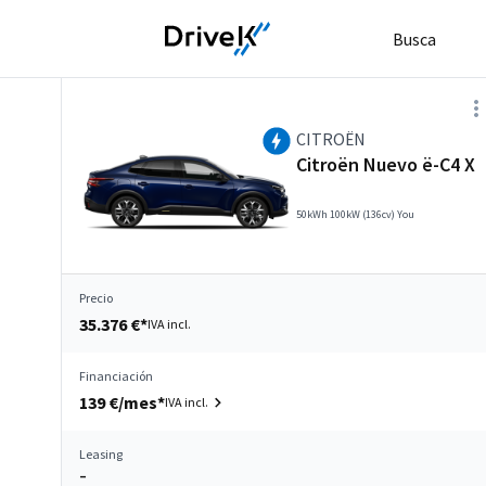
Busca
CITROËN
Citroën Nuevo ë-C4 X
50kWh 100kW (136cv) You
Precio
35.376 €*
IVA incl.
Financiación
139 €/mes*
IVA incl.
Leasing
–