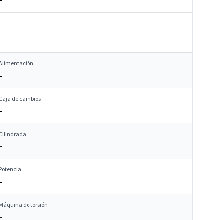
Alimentación
–
Caja de cambios
–
Cilindrada
–
Potencia
–
Máquina de torsión
–