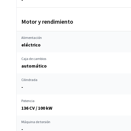
Motor y rendimiento
Alimentación
eléctrico
Caja de cambios
automático
Cilindrada
-
Potencia
136 CV / 100 kW
Máquina de torsión
-