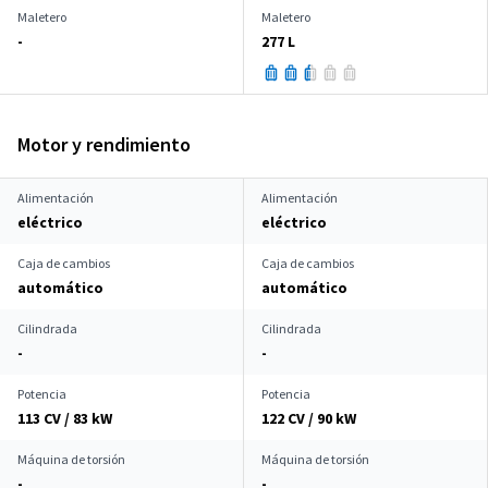
Maletero
Maletero
-
277 L
Motor y rendimiento
Alimentación
Alimentación
eléctrico
eléctrico
Caja de cambios
Caja de cambios
automático
automático
Cilindrada
Cilindrada
-
-
Potencia
Potencia
113 CV / 83 kW
122 CV / 90 kW
Máquina de torsión
Máquina de torsión
-
-