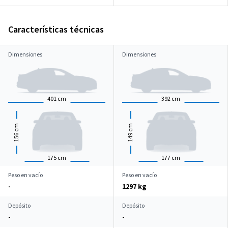
Características técnicas
Dimensiones
Dimensiones
401
cm
392
cm
cm
cm
156
149
175
cm
177
cm
Peso en vacío
Peso en vacío
-
1297 kg
Depósito
Depósito
-
-