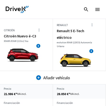
RENAULT
CITROËN
Renault 5 E-Tech
Citroën Nuevo ë-C3
eléctrico
30kWh 83kW (113cv) You
evolution 90kW (120CV) Autonomía
Urbana
Añadir vehículo
Precio
Precio
21.986 €*
28.050 €*
IVA incl.
IVA incl.
Financiación
Financiación