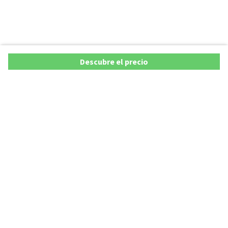
Descubre el precio
Ofertas
Lista precios de coches 2025
Promociones de coches