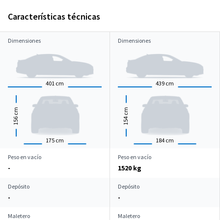
Características técnicas
Dimensiones
Dimensiones
401
cm
439
cm
cm
cm
156
154
175
cm
184
cm
Peso en vacío
Peso en vacío
-
1520 kg
Depósito
Depósito
-
-
Maletero
Maletero