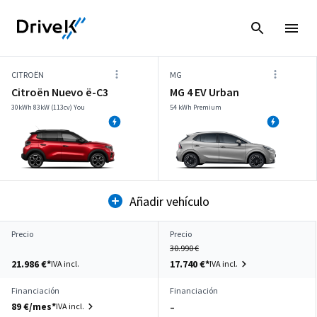
CITROËN
MG
Citroën Nuevo ë-C3
MG 4 EV Urban
30kWh 83kW (113cv) You
54 kWh Premium
Añadir vehículo
Precio
Precio
30.990 €
21.986 €*
17.740 €*
IVA incl.
IVA incl.
Financiación
Financiación
89 €/mes*
IVA incl.
–