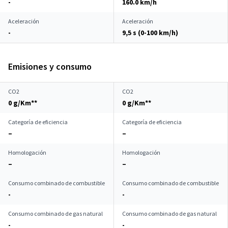
-
160.0 km/h
Aceleración
Aceleración
-
9,5 s (0-100 km/h)
Emisiones y consumo
CO2
CO2
0 g/Km**
0 g/Km**
Categoría de eficiencia
Categoría de eficiencia
–
–
Homologación
Homologación
–
–
Consumo combinado de combustible
Consumo combinado de combustible
-
-
Consumo combinado de gas natural
Consumo combinado de gas natural
-
-