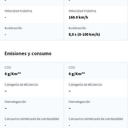
-
-
Velocidad máxima
Velocidad máxima
-
160.0 km/h
Aceleración
Aceleración
-
8,0 s (0-100 km/h)
Emisiones y consumo
CO2
CO2
0 g/Km**
0 g/Km**
Categoría de eficiencia
Categoría de eficiencia
–
–
Homologación
Homologación
–
–
Consumo combinado de combustible
Consumo combinado de combustible
-
-