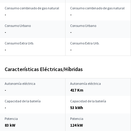
Consumo combinado de gas natural
Consumo combinado de gas natural
-
-
Consumo Urbano
Consumo Urbano
-
-
Consumo Extra Urb.
Consumo Extra Urb.
-
-
Características Eléctricas/Híbridas
Autonomía eléctrica
Autonomía eléctrica
-
417 Km
Capacidad de la batería
Capacidad de la batería
-
53 kWh
Potencia
Potencia
83 kW
124 kW