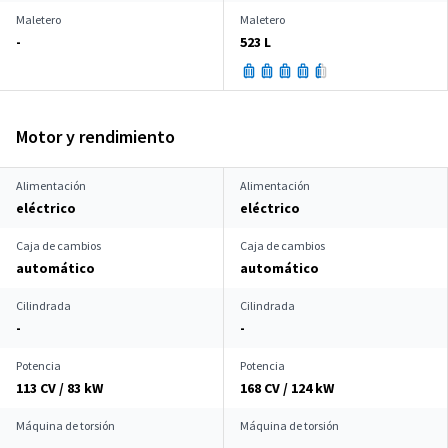
Maletero
Maletero
-
523 L
Motor y rendimiento
Alimentación
Alimentación
eléctrico
eléctrico
Caja de cambios
Caja de cambios
automático
automático
Cilindrada
Cilindrada
-
-
Potencia
Potencia
113 CV / 83 kW
168 CV / 124 kW
Máquina de torsión
Máquina de torsión