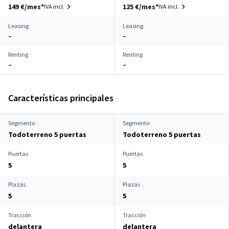
149 €/mes*
125 €/mes*
IVA incl.
IVA incl.
Leasing
Leasing
–
–
Renting
Renting
–
–
Características principales
Segmento
Segmento
Todoterreno 5 puertas
Todoterreno 5 puertas
Puertas
Puertas
5
5
Plazas
Plazas
5
5
Tracción
Tracción
delantera
delantera