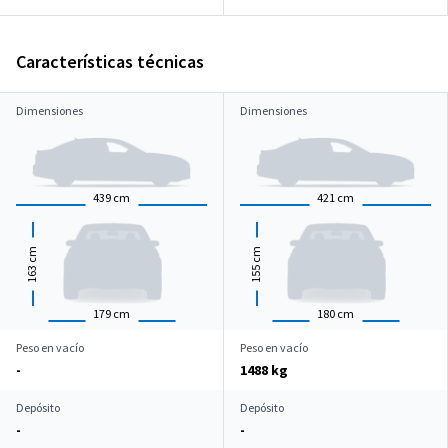
Características técnicas
Dimensiones
Dimensiones
439
cm
421
cm
cm
cm
163
155
179
cm
180
cm
Peso en vacío
Peso en vacío
-
1488 kg
Depósito
Depósito
-
-