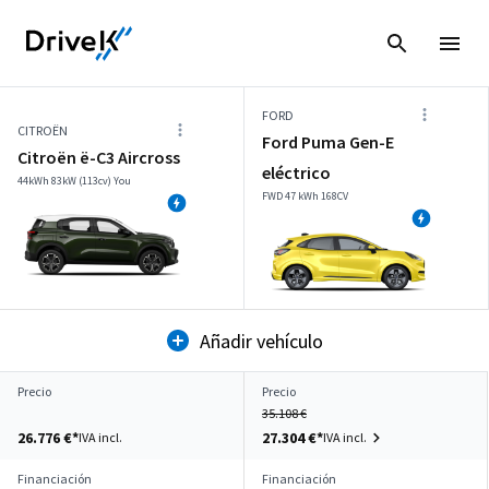
FORD
CITROËN
Ford Puma Gen-E
Citroën ë-C3 Aircross
eléctrico
44kWh 83kW (113cv) You
FWD 47 kWh 168CV
Añadir vehículo
Precio
Precio
35.108 €
26.776 €*
27.304 €*
IVA incl.
IVA incl.
Financiación
Financiación