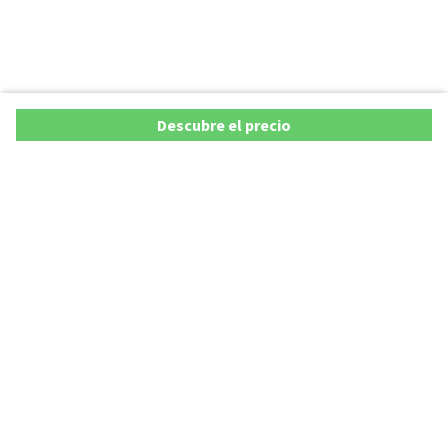
Descubre el precio
Ofertas
Lista precios de coches 2025
Promociones de coches