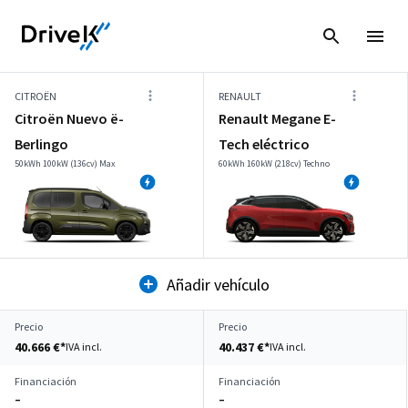
CITROËN
RENAULT
Citroën Nuevo ë-
Renault Megane E-
Berlingo
Tech eléctrico
50kWh 100kW (136cv) Max
60kWh 160kW (218cv) Techno
Añadir vehículo
Precio
Precio
40.666 €*
40.437 €*
IVA incl.
IVA incl.
Financiación
Financiación
–
–