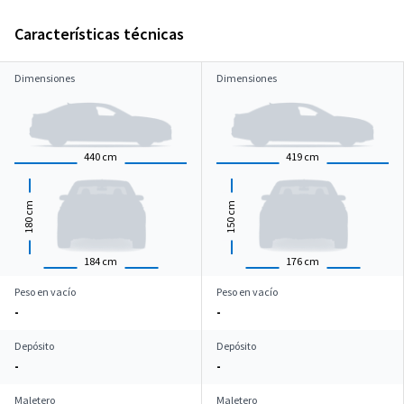
Características técnicas
Dimensiones
Dimensiones
440
cm
419
cm
cm
cm
180
150
184
cm
176
cm
Peso en vacío
Peso en vacío
-
-
Depósito
Depósito
-
-
Maletero
Maletero