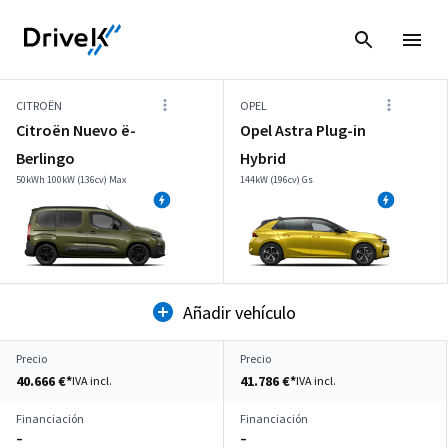
CITROËN
OPEL
Citroën Nuevo ë-
Opel Astra Plug-in
Berlingo
Hybrid
50kWh 100kW (136cv) Max
144kW (196cv) Gs
Añadir vehículo
Precio
Precio
40.666 €*
41.786 €*
IVA incl.
IVA incl.
Financiación
Financiación
–
–