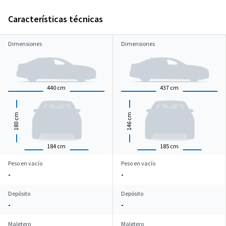
Características técnicas
Dimensiones
Dimensiones
440
cm
437
cm
cm
cm
180
146
184
cm
185
cm
Peso en vacío
Peso en vacío
-
-
Depósito
Depósito
-
-
Maletero
Maletero