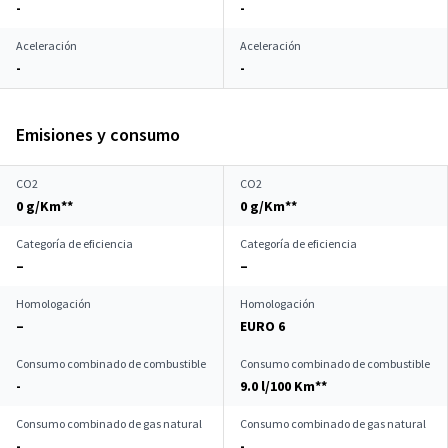
-
-
Aceleración
Aceleración
-
-
Emisiones y consumo
CO2
CO2
0 g/Km**
0 g/Km**
Categoría de eficiencia
Categoría de eficiencia
–
–
Homologación
Homologación
–
EURO 6
Consumo combinado de combustible
Consumo combinado de combustible
-
9.0 l/100 Km**
Consumo combinado de gas natural
Consumo combinado de gas natural
-
-