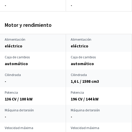
-
-
Motor y rendimiento
Alimentación
Alimentación
eléctrico
eléctrico
Caja de cambios
Caja de cambios
automático
automático
Cilindrada
Cilindrada
-
1,6 L / 1598 cm
3
Potencia
Potencia
136 CV / 100 kW
196 CV / 144 kW
Máquina de torsión
Máquina de torsión
-
-
Velocidad máxima
Velocidad máxima