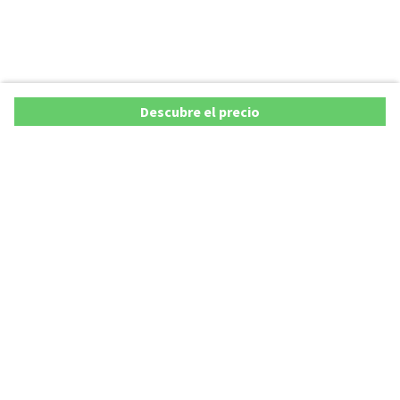
Descubre el precio
Ofertas
Lista precios de coches 2025
Promociones de coches