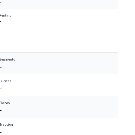
–
Renting
–
Segmento
–
Puertas
–
Plazas
–
Tracción
–