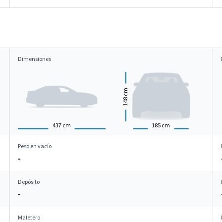
Dimensiones
cm
148
437
cm
185
cm
Peso en vacío
-
Depósito
-
Maletero