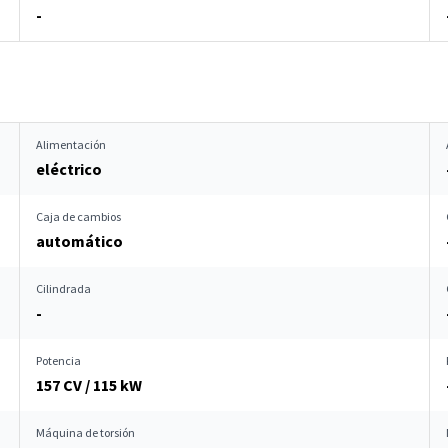
-
Alimentación
eléctrico
Caja de cambios
automático
Cilindrada
-
Potencia
157 CV / 115 kW
Máquina de torsión