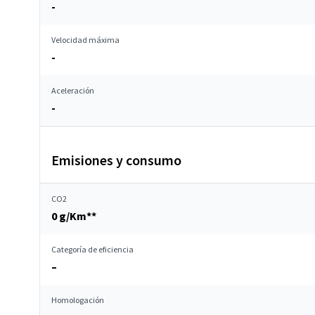
-
Velocidad máxima
-
Aceleración
-
Emisiones y consumo
CO2
0 g/Km**
Categoría de eficiencia
–
Homologación