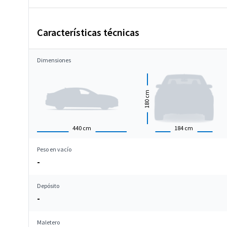
Características técnicas
Dimensiones
cm
180
440
cm
184
cm
Peso en vacío
-
Depósito
-
Maletero