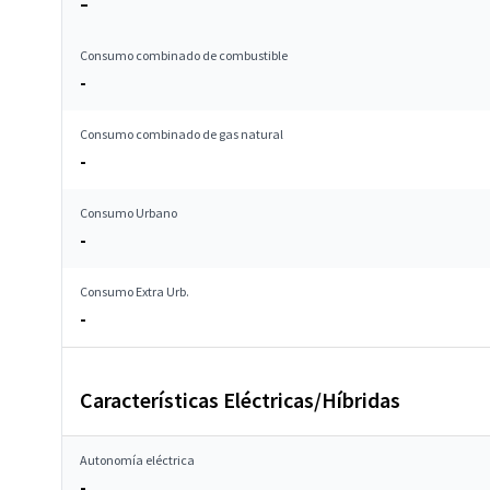
–
Consumo combinado de combustible
-
Consumo combinado de gas natural
-
Consumo Urbano
-
Consumo Extra Urb.
-
Características Eléctricas/Híbridas
Autonomía eléctrica
-