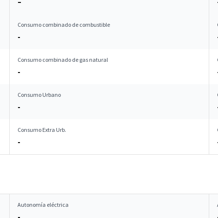
–
Consumo combinado de combustible
-
Consumo combinado de gas natural
-
Consumo Urbano
-
Consumo Extra Urb.
-
Autonomía eléctrica
-