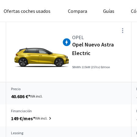
Ofertas coches usados
Compara
Guías
Có
OPEL
Opel Nuevo Astra
Electric
58kWh 115kW (157cv) Edition
Precio
40.686 €*
IVA incl.
Financiación
149 €/mes*
IVA incl.
Leasing