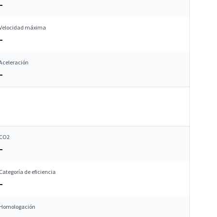
–
Velocidad máxima
–
Aceleración
–
CO2
–
Categoría de eficiencia
–
Homologación