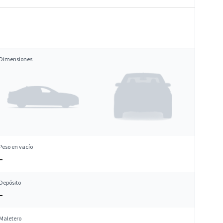
Dimensiones
Peso en vacío
–
Depósito
–
Maletero