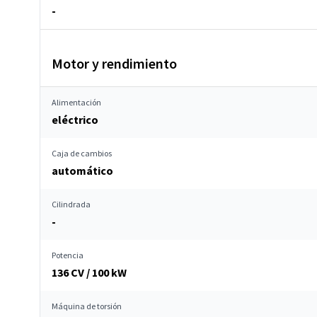
-
Motor y rendimiento
Alimentación
eléctrico
Caja de cambios
automático
Cilindrada
-
Potencia
136 CV / 100 kW
Máquina de torsión