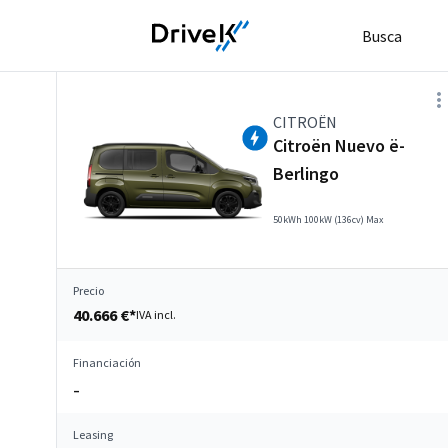
Busca
CITROËN
Citroën Nuevo ë-
Berlingo
50kWh 100kW (136cv) Max
Precio
40.666 €*
IVA incl.
Financiación
–
Leasing