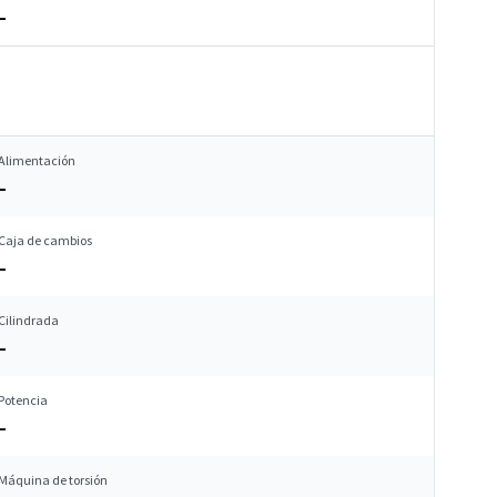
–
Alimentación
–
Caja de cambios
–
Cilindrada
–
Potencia
–
Máquina de torsión