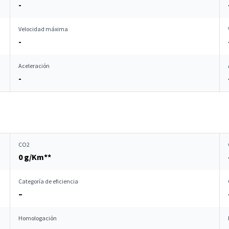
-
Velocidad máxima
-
Aceleración
-
CO2
0 g/Km**
Categoría de eficiencia
–
Homologación