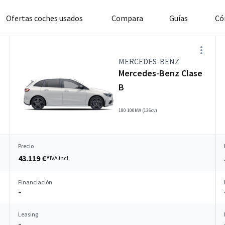
Ofertas coches usados
Compara
Guías
Có
MERCEDES-BENZ
Mercedes-Benz Clase
B
180 100kW (136cv)
Precio
43.119 €*
IVA incl.
Financiación
–
Leasing
–