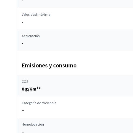
-
Velocidad máxima
-
Aceleración
-
Emisiones y consumo
CO2
0 g/Km**
Categoría de eficiencia
–
Homologación
–