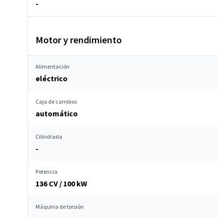
-
Motor y rendimiento
Alimentación
eléctrico
Caja de cambios
automático
Cilindrada
-
Potencia
136 CV / 100 kW
Máquina de torsión