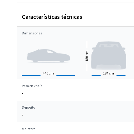
Características técnicas
Dimensiones
cm
180
440
cm
184
cm
Peso en vacío
-
Depósito
-
Maletero