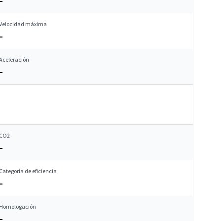
–
Velocidad máxima
–
Aceleración
–
CO2
–
Categoría de eficiencia
–
Homologación
–