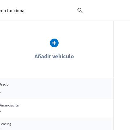
mo funciona
Añadir vehículo
Precio
–
Financiación
–
Leasing
–