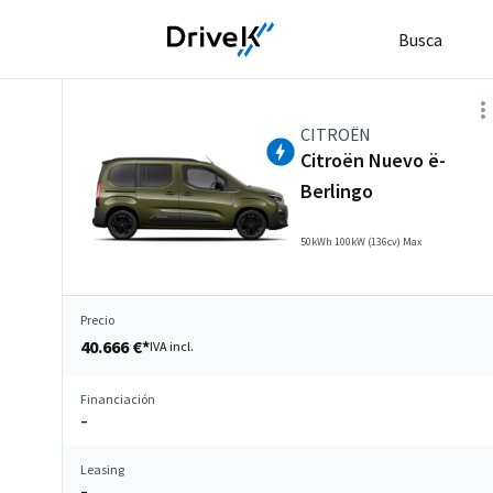
Busca
CITROËN
Citroën Nuevo ë-
Berlingo
50kWh 100kW (136cv) Max
Precio
40.666 €*
IVA incl.
Financiación
–
Leasing
–