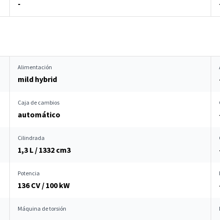
-
Alimentación
mild hybrid
Caja de cambios
automático
Cilindrada
1,3 L / 1332 cm
3
Potencia
136 CV / 100 kW
Máquina de torsión