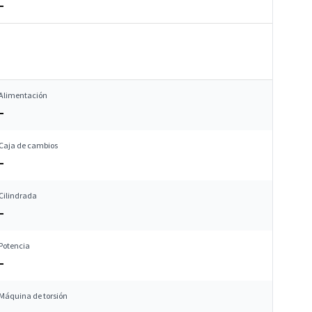
–
Alimentación
–
Caja de cambios
–
Cilindrada
–
Potencia
–
Máquina de torsión