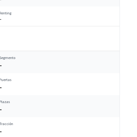
Renting
–
Segmento
–
Puertas
–
Plazas
–
Tracción
–