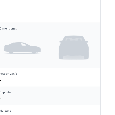
Dimensiones
Peso en vacío
–
Depósito
–
Maletero