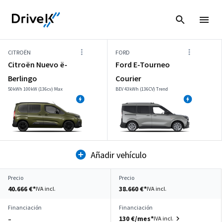
CITROËN
FORD
Citroën Nuevo ë-
Ford E-Tourneo
Berlingo
Courier
50kWh 100kW (136cv) Max
BEV 43kWh (136CV) Trend
Añadir vehículo
Precio
Precio
40.666 €*
38.660 €*
IVA incl.
IVA incl.
Financiación
Financiación
130 €/mes*
IVA incl.
–