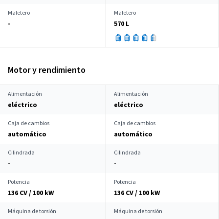
Maletero
Maletero
-
570 L
Motor y rendimiento
Alimentación
Alimentación
eléctrico
eléctrico
Caja de cambios
Caja de cambios
automático
automático
Cilindrada
Cilindrada
-
-
Potencia
Potencia
136 CV / 100 kW
136 CV / 100 kW
Máquina de torsión
Máquina de torsión