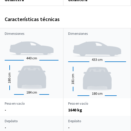
Características técnicas
Dimensiones
Dimensiones
440
cm
433
cm
cm
cm
180
181
184
cm
180
cm
Peso en vacío
Peso en vacío
-
1640 kg
Depósito
Depósito
-
-