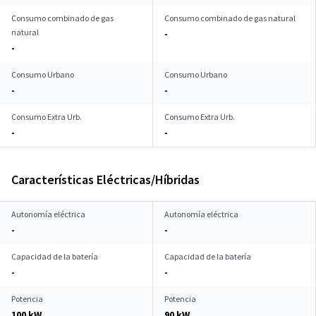
Consumo combinado de gas
Consumo combinado de gas natural
natural
-
-
Consumo Urbano
Consumo Urbano
-
-
Consumo Extra Urb.
Consumo Extra Urb.
-
-
Características Eléctricas/Híbridas
Autonomía eléctrica
Autonomía eléctrica
-
-
Capacidad de la batería
Capacidad de la batería
-
-
Potencia
Potencia
100 kW
90 kW