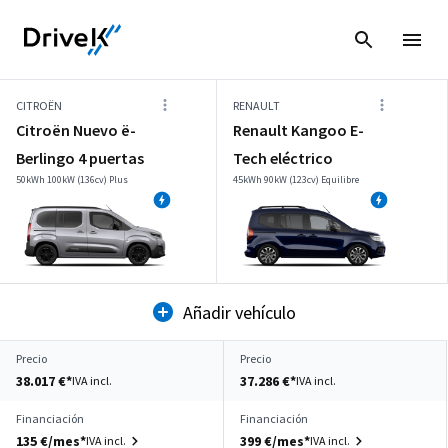
CITROËN
RENAULT
Citroën Nuevo ë-
Renault Kangoo E-
Berlingo 4 puertas
Tech eléctrico
50kWh 100kW (136cv) Plus
45kWh 90kW (123cv) Equilibre
Añadir vehículo
Precio
Precio
38.017 €*
37.286 €*
IVA incl.
IVA incl.
Financiación
Financiación
135 €/mes*
399 €/mes*
IVA incl.
IVA incl.