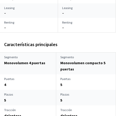
Leasing
Leasing
–
–
Renting
Renting
–
–
Características principales
Segmento
Segmento
Monovolumen 4 puertas
Monovolumen compacto 5
puertas
Puertas
Puertas
4
5
Plazas
Plazas
5
5
Tracción
Tracción
delantera
delantera