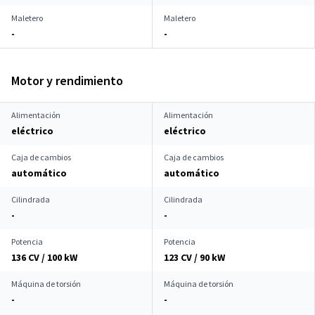
Maletero
Maletero
-
-
Motor y rendimiento
Alimentación
Alimentación
eléctrico
eléctrico
Caja de cambios
Caja de cambios
automático
automático
Cilindrada
Cilindrada
-
-
Potencia
Potencia
136 CV / 100 kW
123 CV / 90 kW
Máquina de torsión
Máquina de torsión
-
-