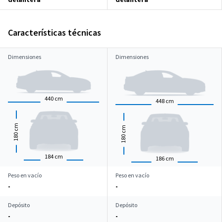
Características técnicas
Dimensiones
Dimensiones
440
cm
448
cm
cm
cm
180
180
184
cm
186
cm
Peso en vacío
Peso en vacío
-
-
Depósito
Depósito
-
-