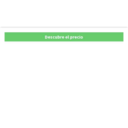
Descubre el precio
Ofertas
Lista precios de coches 2025
Promociones de coches