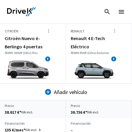
CITROËN
RENAULT
Citroën Nuevo ë-
Renault 4 E-Tech
Berlingo 4 puertas
Eléctrico
50kWh 100kW (136cv) Plus
40kWh 90kW (123cv) Evolution
Añadir vehículo
Precio
Precio
38.017 €*
30.736 €*
IVA incl.
IVA incl.
Financiación
Financiación
135 €/mes*
IVA incl.
–