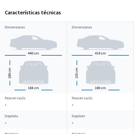
Características técnicas
Dimensiones
Dimensiones
440
cm
414
cm
cm
cm
180
155
184
cm
180
cm
Peso en vacío
Peso en vacío
-
-
Depósito
Depósito
-
-
Maletero
Maletero