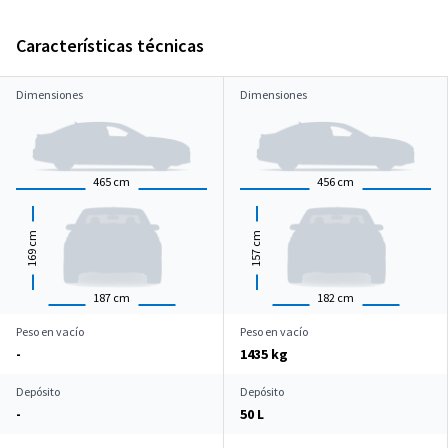
Características técnicas
Dimensiones
Dimensiones
465
cm
456
cm
cm
cm
169
157
187
cm
182
cm
Peso en vacío
Peso en vacío
-
1435 kg
Depósito
Depósito
-
50 L