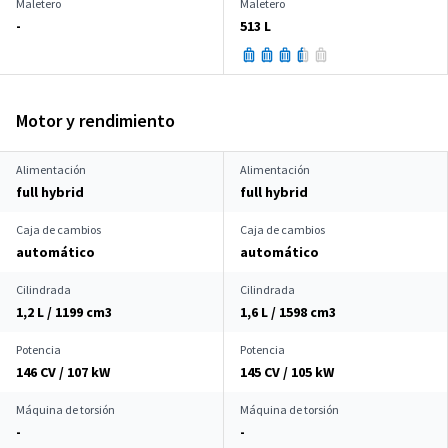
Maletero
Maletero
-
513 L
Motor y rendimiento
Alimentación
Alimentación
full hybrid
full hybrid
Caja de cambios
Caja de cambios
automático
automático
Cilindrada
Cilindrada
1,2 L / 1199 cm
3
1,6 L / 1598 cm
3
Potencia
Potencia
146 CV / 107 kW
145 CV / 105 kW
Máquina de torsión
Máquina de torsión
-
-