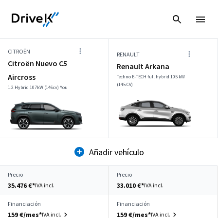
CITROËN
RENAULT
Citroën Nuevo C5
Renault Arkana
Aircross
Techno E-TECH full hybrid 105 kW
(145 CV)
1.2 Hybrid 107kW (146cv) You
Añadir vehículo
Precio
Precio
35.476 €*
33.010 €*
IVA incl.
IVA incl.
Financiación
Financiación
159 €/mes*
159 €/mes*
IVA incl.
IVA incl.