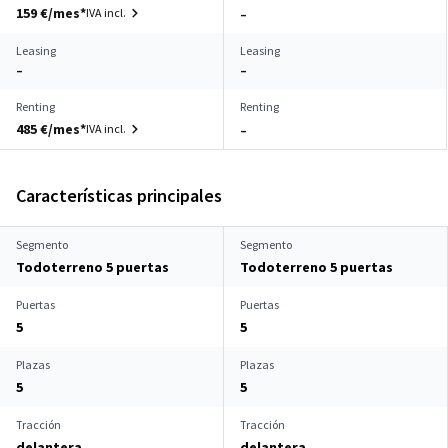
159 €/mes*
IVA incl.
–
Leasing
Leasing
–
–
Renting
Renting
485 €/mes*
IVA incl.
–
Características principales
Segmento
Segmento
Todoterreno 5 puertas
Todoterreno 5 puertas
Puertas
Puertas
5
5
Plazas
Plazas
5
5
Tracción
Tracción
delantera
delantera