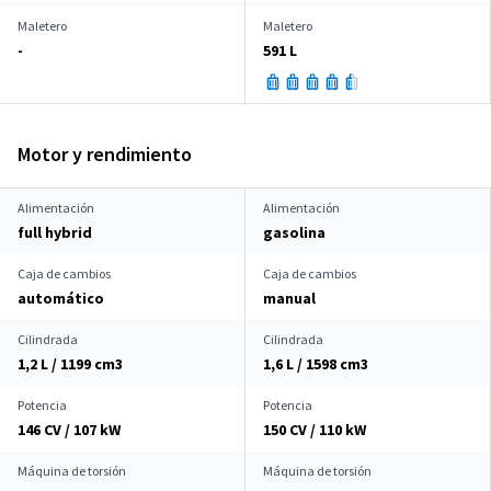
Maletero
Maletero
-
591 L
Motor y rendimiento
Alimentación
Alimentación
full hybrid
gasolina
Caja de cambios
Caja de cambios
automático
manual
Cilindrada
Cilindrada
1,2 L / 1199 cm
3
1,6 L / 1598 cm
3
Potencia
Potencia
146 CV / 107 kW
150 CV / 110 kW
Máquina de torsión
Máquina de torsión