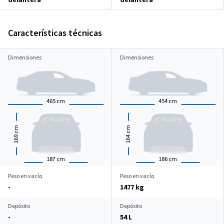
Características técnicas
Dimensiones
Dimensiones
465
cm
454
cm
cm
cm
169
164
187
cm
186
cm
Peso en vacío
Peso en vacío
-
1477 kg
Depósito
Depósito
-
54 L