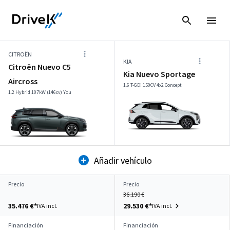
CITROËN
KIA
Citroën Nuevo C5
Kia Nuevo Sportage
Aircross
1.6 T-GDi 150CV 4x2 Concept
1.2 Hybrid 107kW (146cv) You
Añadir vehículo
Precio
Precio
36.190 €
35.476 €*
29.530 €*
IVA incl.
IVA incl.
Financiación
Financiación