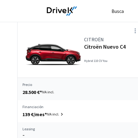
Busca
CITROËN
Citroën Nuevo C4
Hybrid 110 CV You
Precio
28.500 €*
IVA incl.
Financiación
139 €/mes*
IVA incl.
Leasing
–