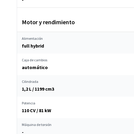
Motor y rendimiento
Alimentación
full hybrid
Caja de cambios
automático
Cilindrada
1,2 L / 1199 cm
3
Potencia
110 CV / 81 kW
Máquina de torsión
-