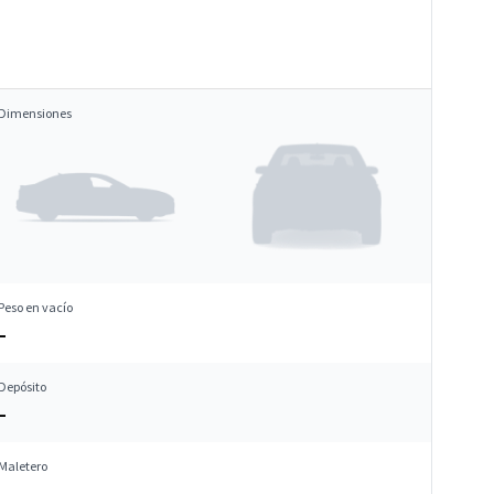
Dimensiones
Peso en vacío
–
Depósito
–
Maletero
–