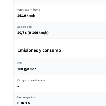
Velocidad máxima
191.0 km/h
Aceleración
10,7 s (0-100 km/h)
Emisiones y consumo
CO2
108 g/Km**
Categoría de eficiencia
–
Homologación
EURO 6