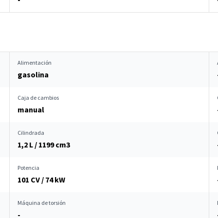
Alimentación
gasolina
Caja de cambios
manual
Cilindrada
1,2 L / 1199 cm
3
Potencia
101 CV / 74 kW
Máquina de torsión
-