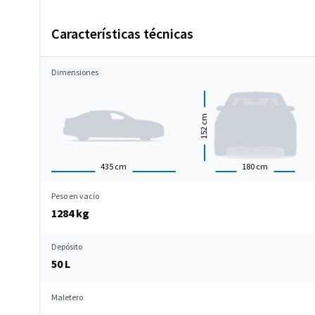
Características técnicas
Dimensiones
cm
152
435
cm
180
cm
Peso en vacío
1284 kg
Depósito
50 L
Maletero
-