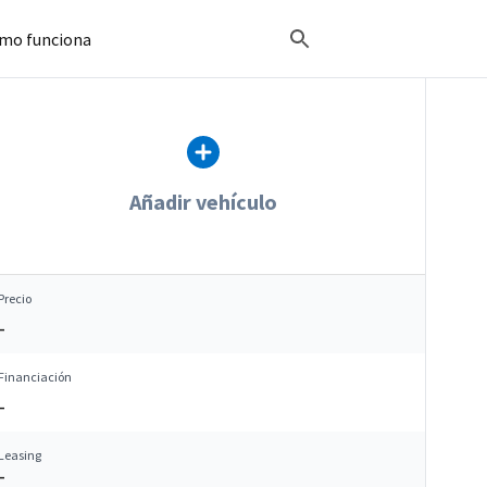
mo funciona
Añadir vehículo
Precio
–
Financiación
–
Leasing
–