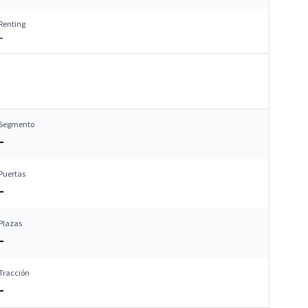
Renting
–
Segmento
–
Puertas
–
Plazas
–
Tracción
–