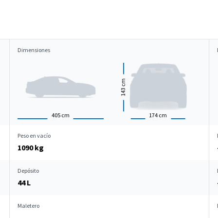
Dimensiones
cm
143
405
cm
174
cm
Peso en vacío
1090 kg
Depósito
44 L
Maletero
-