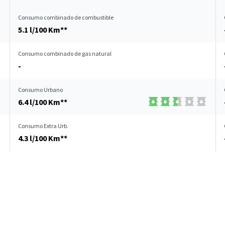
Consumo combinado de combustible
5.1 l/100 Km**
Consumo combinado de gas natural
-
Consumo Urbano
6.4 l/100 Km**
Consumo Extra Urb.
4.3 l/100 Km**