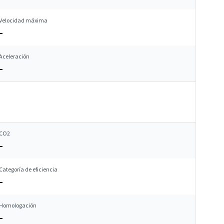
Velocidad máxima
–
Aceleración
–
CO2
–
Categoría de eficiencia
–
Homologación
–