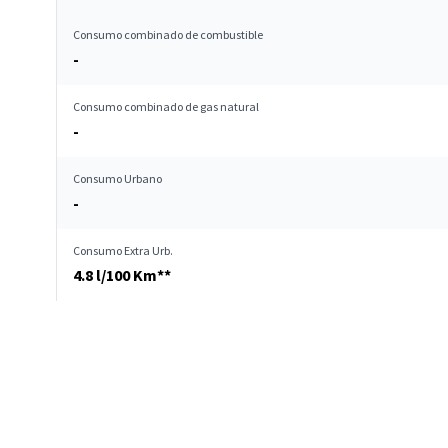
Consumo combinado de combustible
-
Consumo combinado de gas natural
-
Consumo Urbano
-
Consumo Extra Urb.
4.8 l/100 Km**