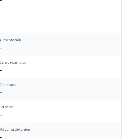
Alimentación
–
Caja de cambios
–
Cilindrada
–
Potencia
–
Máquina de torsión
–