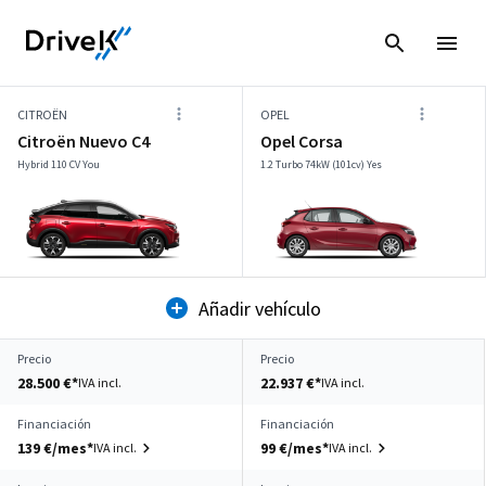
CITROËN
OPEL
Citroën Nuevo C4
Opel Corsa
Hybrid 110 CV You
1.2 Turbo 74kW (101cv) Yes
Añadir vehículo
Precio
Precio
28.500 €*
22.937 €*
IVA incl.
IVA incl.
Financiación
Financiación
139 €/mes*
99 €/mes*
IVA incl.
IVA incl.