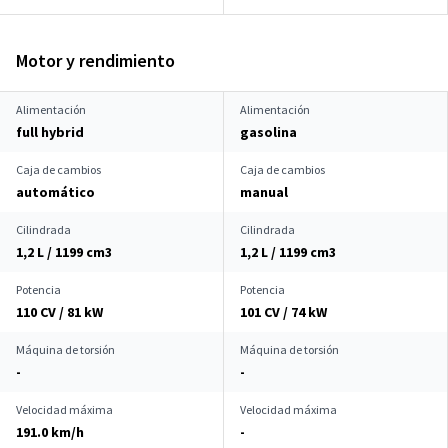
Motor y rendimiento
Alimentación
Alimentación
full hybrid
gasolina
Caja de cambios
Caja de cambios
automático
manual
Cilindrada
Cilindrada
1,2 L / 1199 cm
3
1,2 L / 1199 cm
3
Potencia
Potencia
110 CV / 81 kW
101 CV / 74 kW
Máquina de torsión
Máquina de torsión
-
-
Velocidad máxima
Velocidad máxima
191.0 km/h
-