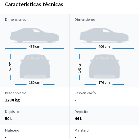
Características técnicas
Dimensiones
Dimensiones
435
cm
406
cm
cm
cm
152
143
180
cm
176
cm
Peso en vacío
Peso en vacío
1284 kg
-
Depósito
Depósito
50 L
44 L
Maletero
Maletero
-
-