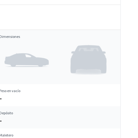
Dimensiones
Peso en vacío
–
Depósito
–
Maletero