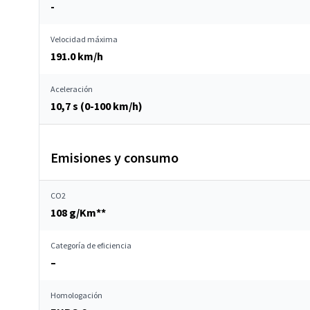
-
Velocidad máxima
191.0 km/h
Aceleración
10,7 s (0-100 km/h)
Emisiones y consumo
CO2
108 g/Km**
Categoría de eficiencia
–
Homologación