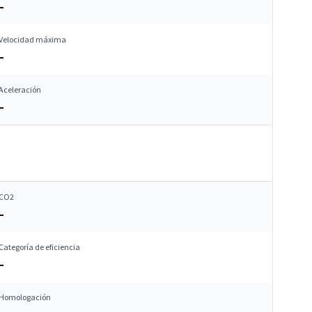
–
Velocidad máxima
–
Aceleración
–
CO2
–
Categoría de eficiencia
–
Homologación