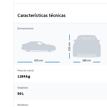
Características técnicas
Dimensiones
cm
152
435
cm
180
cm
Peso en vacío
1284 kg
Depósito
50 L
Maletero