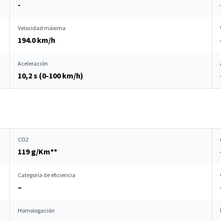
-
Velocidad máxima
194.0 km/h
Aceleración
10,2 s (0-100 km/h)
CO2
119 g/Km**
Categoría de eficiencia
–
Homologación