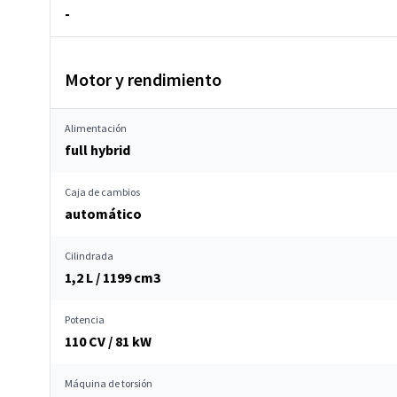
-
Motor y rendimiento
Alimentación
full hybrid
Caja de cambios
automático
Cilindrada
1,2 L / 1199 cm
3
Potencia
110 CV / 81 kW
Máquina de torsión