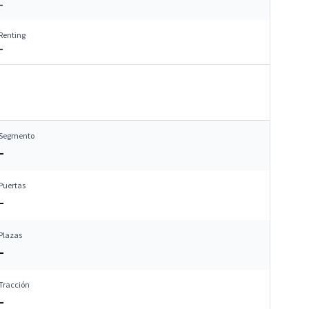
–
Renting
–
Segmento
–
Puertas
–
Plazas
–
Tracción
–