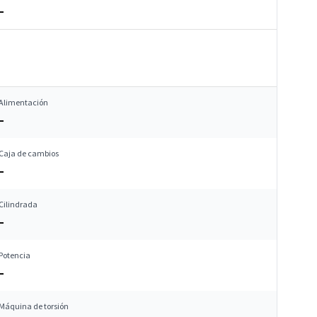
–
Alimentación
–
Caja de cambios
–
Cilindrada
–
Potencia
–
Máquina de torsión