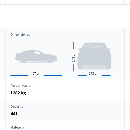
Dimensiones
cm
143
407
cm
175
cm
Peso en vacío
1282 kg
Depósito
44 L
Maletero