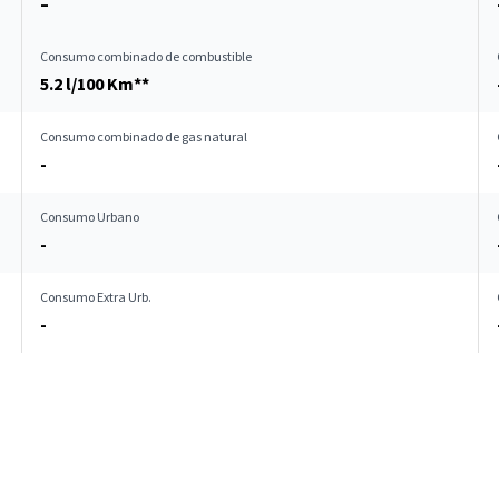
–
Consumo combinado de combustible
5.2 l/100 Km**
Consumo combinado de gas natural
-
Consumo Urbano
-
Consumo Extra Urb.
-