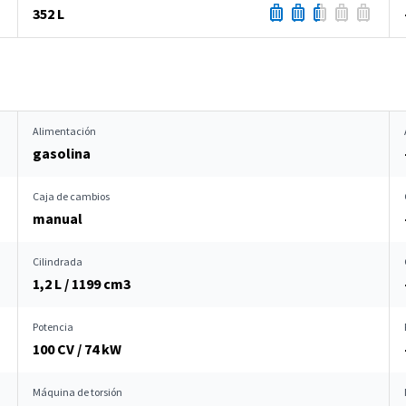
352 L
Alimentación
gasolina
Caja de cambios
manual
Cilindrada
1,2 L / 1199 cm
3
Potencia
100 CV / 74 kW
Máquina de torsión