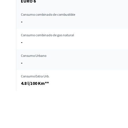
EURO 6
Consumo combinado de combustible
-
Consumo combinado de gas natural
-
Consumo Urbano
-
Consumo Extra Urb.
4.8 l/100 Km**