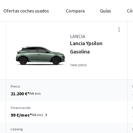
Ofertas coches usados
Compara
Guías
Có
LANCIA
Lancia Ypsilon
Gasolina
74kW (100CV)
Precio
21.200 €*
IVA incl.
Financiación
99 €/mes*
IVA incl.
Leasing