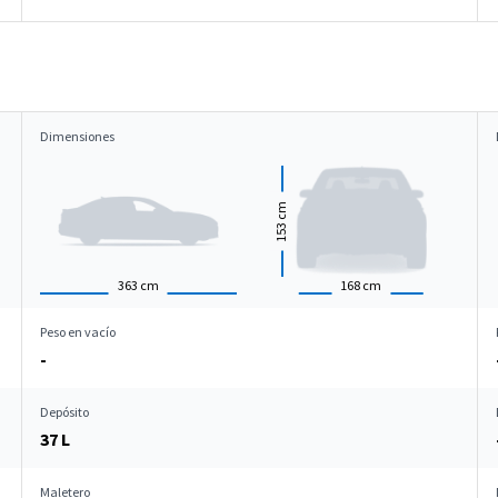
Dimensiones
cm
153
363
cm
168
cm
Peso en vacío
-
Depósito
37 L
Maletero