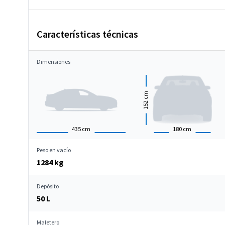
Características técnicas
Dimensiones
cm
152
435
cm
180
cm
Peso en vacío
1284 kg
Depósito
50 L
Maletero