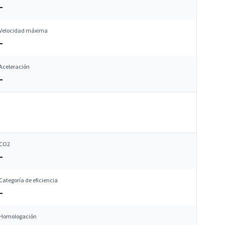
–
Velocidad máxima
–
Aceleración
–
CO2
–
Categoría de eficiencia
–
Homologación