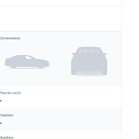
Dimensiones
Peso en vacío
–
Depósito
–
Maletero