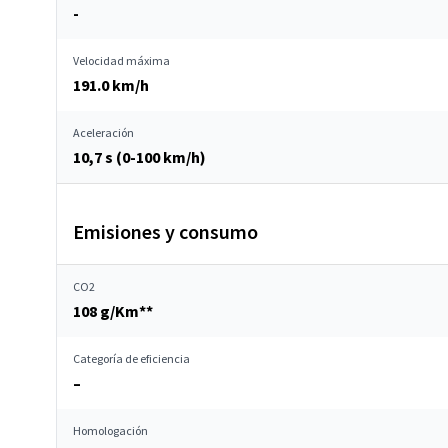
-
Velocidad máxima
191.0 km/h
Aceleración
10,7 s (0-100 km/h)
Emisiones y consumo
CO2
108 g/Km**
Categoría de eficiencia
–
Homologación