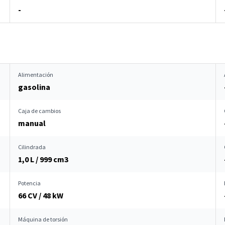
-
Alimentación
gasolina
Caja de cambios
manual
Cilindrada
1,0 L / 999 cm
3
Potencia
66 CV / 48 kW
Máquina de torsión