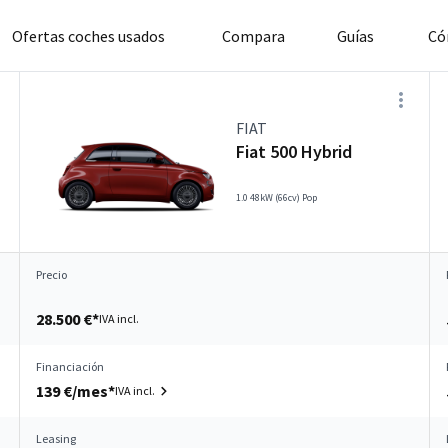
Ofertas coches usados
Compara
Guías
Có
FIAT
Fiat 500 Hybrid
1.0 48kW (66cv) Pop
Precio
28.500 €*
IVA incl.
Financiación
139 €/mes*
IVA incl.
Leasing