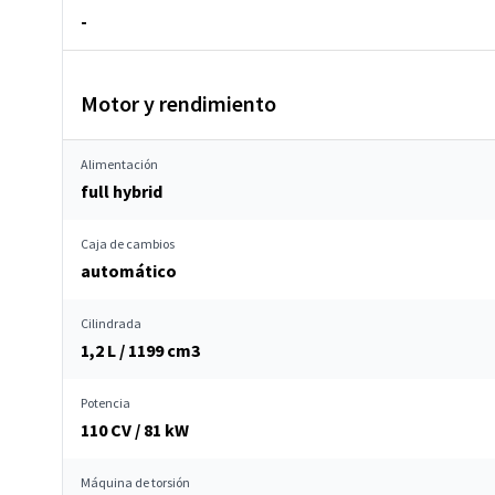
-
Motor y rendimiento
Alimentación
full hybrid
Caja de cambios
automático
Cilindrada
1,2 L / 1199 cm
3
Potencia
110 CV / 81 kW
Máquina de torsión