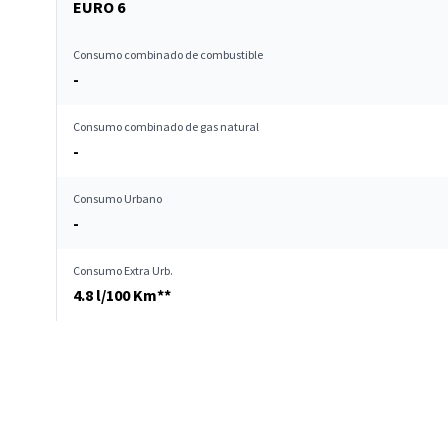
EURO 6
Consumo combinado de combustible
-
Consumo combinado de gas natural
-
Consumo Urbano
-
Consumo Extra Urb.
4.8 l/100 Km**