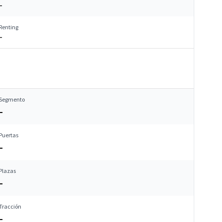
–
Renting
–
Segmento
–
Puertas
–
Plazas
–
Tracción
–