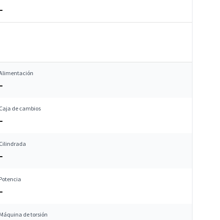
–
Alimentación
–
Caja de cambios
–
Cilindrada
–
Potencia
–
Máquina de torsión