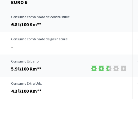
EURO 6
Consumo combinado de combustible
6.8 l/100 Km**
Consumo combinado de gas natural
-
Consumo Urbano
5.9 l/100 Km**
Consumo Extra Urb.
4.3 l/100 Km**