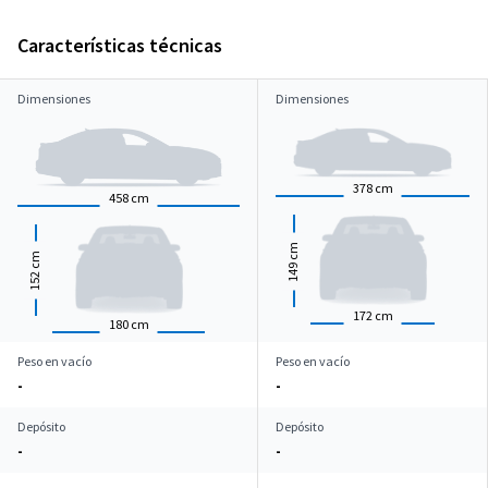
Características técnicas
Dimensiones
Dimensiones
378
cm
458
cm
cm
cm
149
152
172
cm
180
cm
Peso en vacío
Peso en vacío
-
-
Depósito
Depósito
-
-