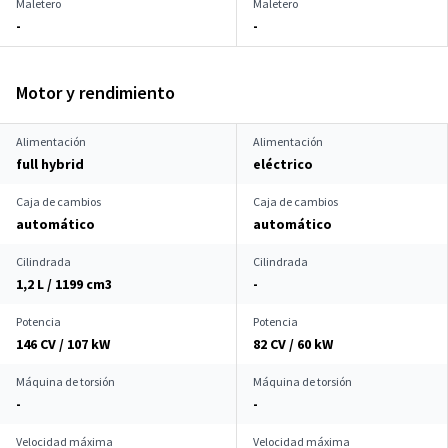
Maletero
Maletero
-
-
Motor y rendimiento
Alimentación
Alimentación
full hybrid
eléctrico
Caja de cambios
Caja de cambios
automático
automático
Cilindrada
Cilindrada
1,2 L / 1199 cm
3
-
Potencia
Potencia
146 CV / 107 kW
82 CV / 60 kW
Máquina de torsión
Máquina de torsión
-
-
Velocidad máxima
Velocidad máxima