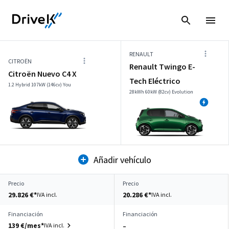
RENAULT
CITROËN
Renault Twingo E-
Citroën Nuevo C4 X
Tech Eléctrico
1.2 Hybrid 107kW (146cv) You
28kWh 60kW (82cv) Evolution
Añadir vehículo
Precio
Precio
29.826 €*
20.286 €*
IVA incl.
IVA incl.
Financiación
Financiación
139 €/mes*
IVA incl.
–