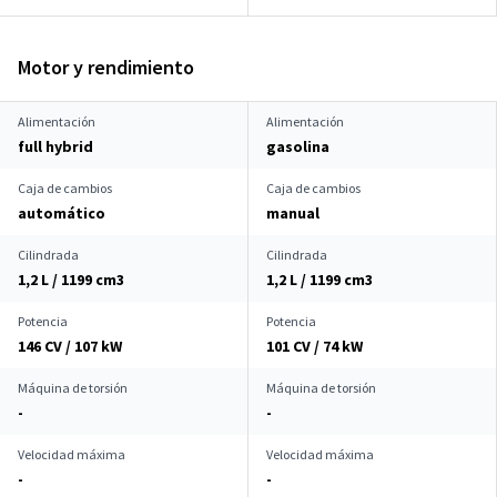
Motor y rendimiento
Alimentación
Alimentación
full hybrid
gasolina
Caja de cambios
Caja de cambios
automático
manual
Cilindrada
Cilindrada
1,2 L / 1199 cm
3
1,2 L / 1199 cm
3
Potencia
Potencia
146 CV / 107 kW
101 CV / 74 kW
Máquina de torsión
Máquina de torsión
-
-
Velocidad máxima
Velocidad máxima
-
-