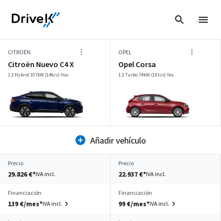
CITROËN
OPEL
Citroën Nuevo C4 X
Opel Corsa
1.2 Hybrid 107kW (146cv) You
1.2 Turbo 74kW (101cv) Yes
Añadir vehículo
Precio
Precio
29.826 €*
22.937 €*
IVA incl.
IVA incl.
Financiación
Financiación
139 €/mes*
99 €/mes*
IVA incl.
IVA incl.