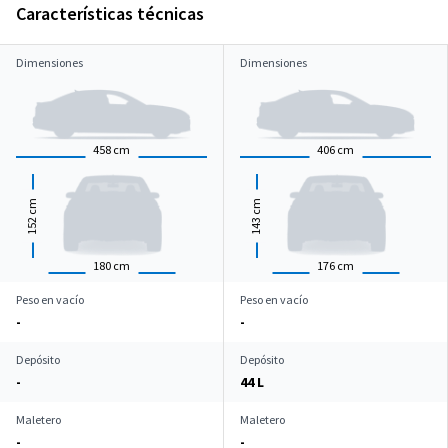
Características técnicas
Dimensiones
Dimensiones
458
cm
406
cm
cm
cm
152
143
180
cm
176
cm
Peso en vacío
Peso en vacío
-
-
Depósito
Depósito
-
44 L
Maletero
Maletero
-
-