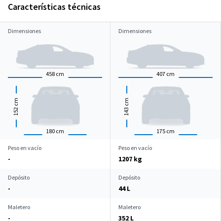
Características técnicas
Dimensiones
Dimensiones
458
cm
407
cm
cm
cm
152
143
180
cm
175
cm
Peso en vacío
Peso en vacío
-
1207 kg
Depósito
Depósito
-
44 L
Maletero
Maletero
-
352 L