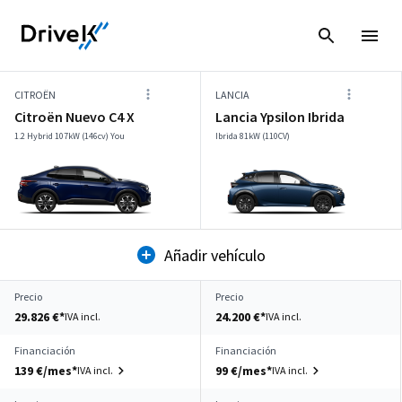
CITROËN
LANCIA
Citroën Nuevo C4 X
Lancia Ypsilon Ibrida
1.2 Hybrid 107kW (146cv) You
Ibrida 81kW (110CV)
Añadir vehículo
Precio
Precio
29.826 €*
24.200 €*
IVA incl.
IVA incl.
Financiación
Financiación
139 €/mes*
99 €/mes*
IVA incl.
IVA incl.