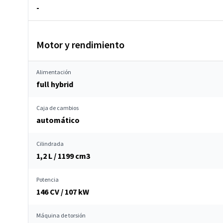
-
Motor y rendimiento
Alimentación
full hybrid
Caja de cambios
automático
Cilindrada
1,2 L / 1199 cm
3
Potencia
146 CV / 107 kW
Máquina de torsión