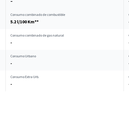
–
Consumo combinado de combustible
5.2 l/100 Km**
Consumo combinado de gas natural
-
Consumo Urbano
-
Consumo Extra Urb.
-