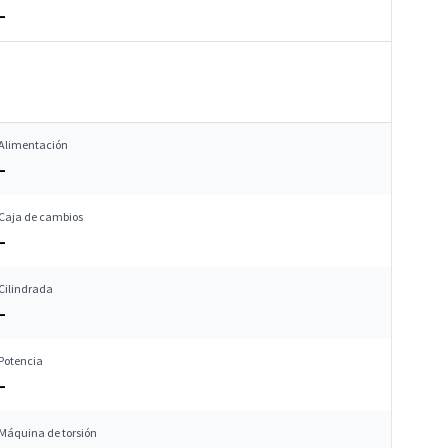
–
Alimentación
–
Caja de cambios
–
Cilindrada
–
Potencia
–
Máquina de torsión