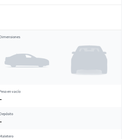
Dimensiones
Peso en vacío
–
Depósito
–
Maletero