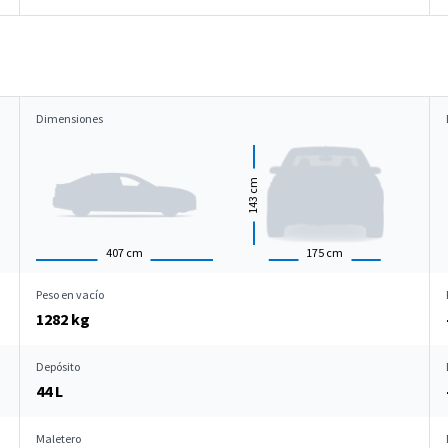
Dimensiones
cm
143
407
cm
175
cm
Peso en vacío
1282 kg
Depósito
44 L
Maletero