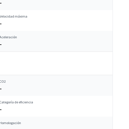
–
Velocidad máxima
–
Aceleración
–
CO2
–
Categoría de eficiencia
–
Homologación