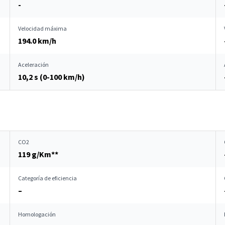
-
Velocidad máxima
194.0 km/h
Aceleración
10,2 s (0-100 km/h)
CO2
119 g/Km**
Categoría de eficiencia
–
Homologación