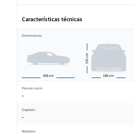
Características técnicas
Dimensiones
cm
152
458
cm
180
cm
Peso en vacío
-
Depósito
-
Maletero