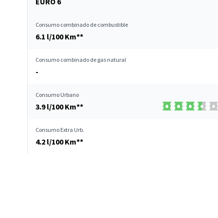
EURO 6
Consumo combinado de combustible
6.1 l/100 Km**
Consumo combinado de gas natural
-
Consumo Urbano
3.9 l/100 Km**
Consumo Extra Urb.
4.2 l/100 Km**