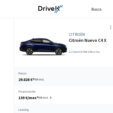
Busca
CITROËN
Citroën Nuevo C4 X
1.2 Hybrid 107kW (146cv) You
Precio
29.826 €*
IVA incl.
Financiación
139 €/mes*
IVA incl.
Leasing