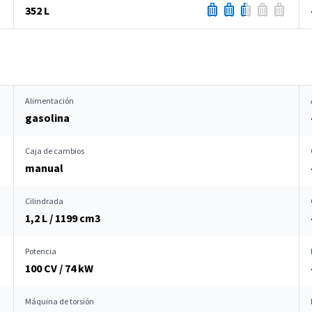
352 L
Alimentación
gasolina
Caja de cambios
manual
Cilindrada
1,2 L / 1199 cm
3
Potencia
100 CV / 74 kW
Máquina de torsión