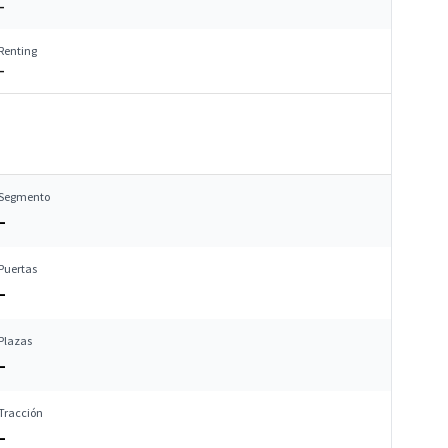
–
Renting
–
Segmento
–
Puertas
–
Plazas
–
Tracción
–