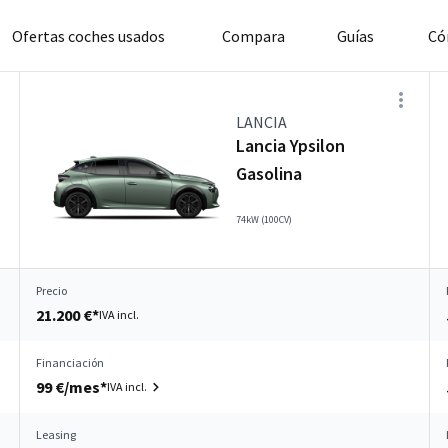
Ofertas coches usados
Compara
Guías
Có
LANCIA
Lancia Ypsilon
Gasolina
74kW (100CV)
Precio
21.200 €*
IVA incl.
Financiación
99 €/mes*
IVA incl.
Leasing