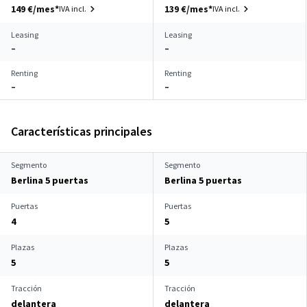
149 €/mes*
139 €/mes*
IVA incl.
IVA incl.
Leasing
Leasing
–
–
Renting
Renting
–
–
Características principales
Segmento
Segmento
Berlina 5 puertas
Berlina 5 puertas
Puertas
Puertas
4
5
Plazas
Plazas
5
5
Tracción
Tracción
delantera
delantera