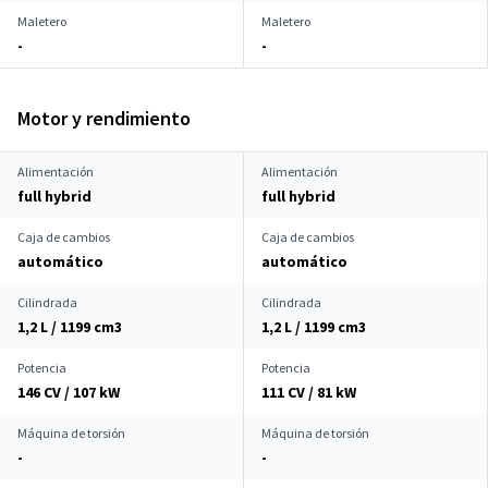
Maletero
Maletero
-
-
Motor y rendimiento
Alimentación
Alimentación
full hybrid
full hybrid
Caja de cambios
Caja de cambios
automático
automático
Cilindrada
Cilindrada
1,2 L / 1199 cm
3
1,2 L / 1199 cm
3
Potencia
Potencia
146 CV / 107 kW
111 CV / 81 kW
Máquina de torsión
Máquina de torsión
-
-