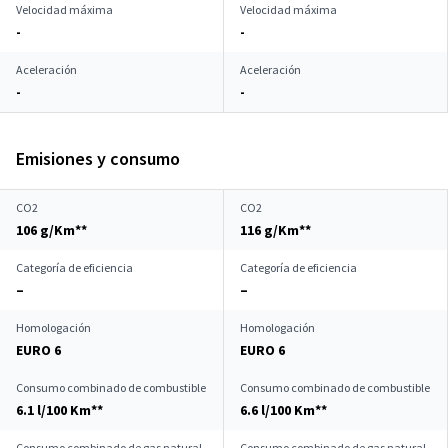
Velocidad máxima
Velocidad máxima
-
-
Aceleración
Aceleración
-
-
Emisiones y consumo
CO2
CO2
106 g/Km**
116 g/Km**
Categoría de eficiencia
Categoría de eficiencia
–
–
Homologación
Homologación
EURO 6
EURO 6
Consumo combinado de combustible
Consumo combinado de combustible
6.1 l/100 Km**
6.6 l/100 Km**
Consumo combinado de gas natural
Consumo combinado de gas natural