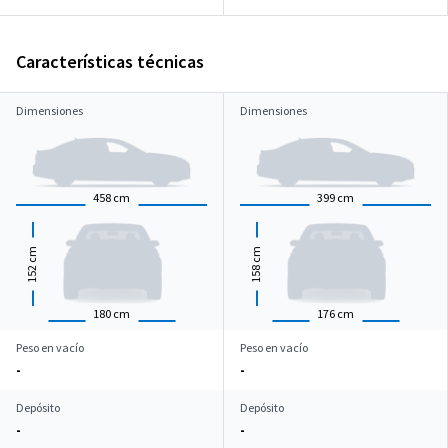
Características técnicas
Dimensiones
Dimensiones
458
cm
399
cm
cm
cm
152
158
180
cm
176
cm
Peso en vacío
Peso en vacío
-
-
Depósito
Depósito
-
-