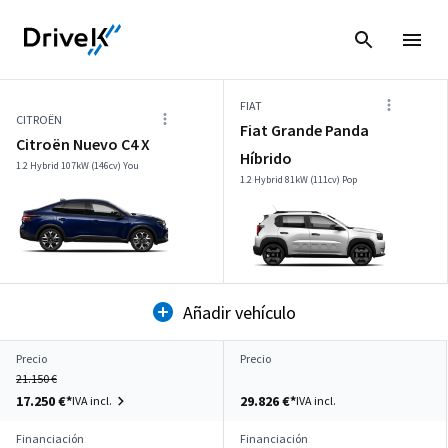
FIAT
CITROËN
Fiat Grande Panda
Citroën Nuevo C4 X
Híbrido
1.2 Hybrid 107kW (146cv) You
1.2 Hybrid 81kW (111cv) Pop
Añadir vehículo
Precio
Precio
21.150 €
17.250 €*
29.826 €*
IVA incl.
IVA incl.
Financiación
Financiación