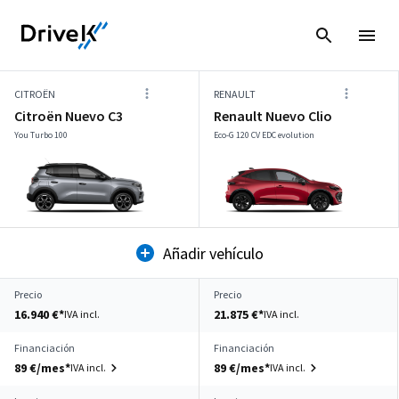
CITROËN
RENAULT
Citroën Nuevo C3
Renault Nuevo Clio
You Turbo 100
Eco-G 120 CV EDC evolution
Añadir vehículo
Precio
Precio
16.940 €*
21.875 €*
IVA incl.
IVA incl.
Financiación
Financiación
89 €/mes*
89 €/mes*
IVA incl.
IVA incl.