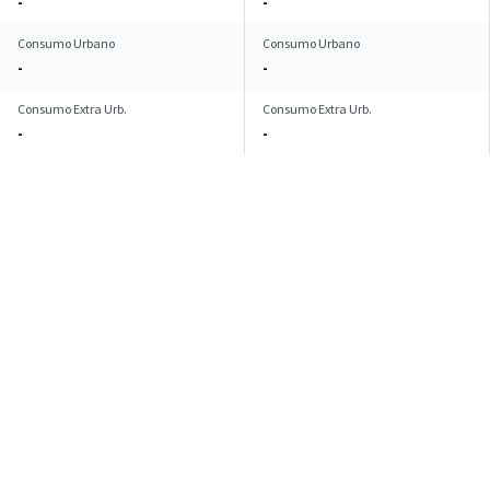
-
-
Consumo Urbano
Consumo Urbano
-
-
Consumo Extra Urb.
Consumo Extra Urb.
-
-