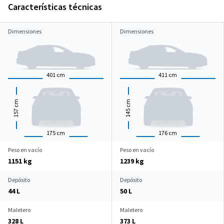
Características técnicas
Dimensiones
Dimensiones
401
cm
411
cm
cm
cm
157
145
175
cm
176
cm
Peso en vacío
Peso en vacío
1151 kg
1239 kg
Depósito
Depósito
44 L
50 L
Maletero
Maletero
328 L
373 L