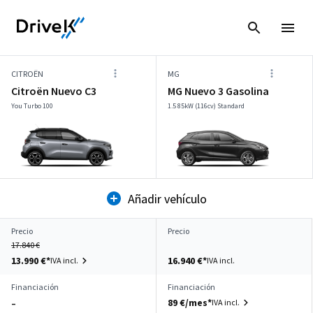
CITROËN
MG
Citroën Nuevo C3
MG Nuevo 3 Gasolina
You Turbo 100
1.5 85kW (116cv) Standard
Añadir vehículo
Precio
Precio
17.840 €
13.990 €*
16.940 €*
IVA incl.
IVA incl.
Financiación
Financiación
89 €/mes*
IVA incl.
–