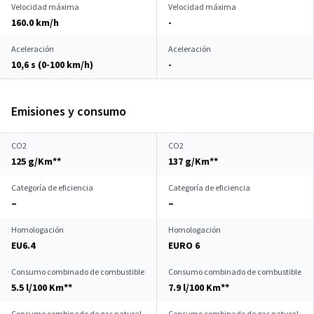
Velocidad máxima
Velocidad máxima
160.0 km/h
-
Aceleración
Aceleración
10,6 s (0-100 km/h)
-
Emisiones y consumo
CO2
CO2
125 g/Km**
137 g/Km**
Categoría de eficiencia
Categoría de eficiencia
–
–
Homologación
Homologación
EU6.4
EURO 6
Consumo combinado de combustible
Consumo combinado de combustible
5.5 l/100 Km**
7.9 l/100 Km**
Consumo combinado de gas natural
Consumo combinado de gas natural