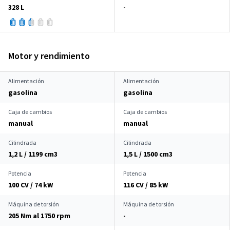
328 L
-
Motor y rendimiento
Alimentación
Alimentación
gasolina
gasolina
Caja de cambios
Caja de cambios
manual
manual
Cilindrada
Cilindrada
1,2 L / 1199 cm
3
1,5 L / 1500 cm
3
Potencia
Potencia
100 CV / 74 kW
116 CV / 85 kW
Máquina de torsión
Máquina de torsión
205 Nm al 1750 rpm
-