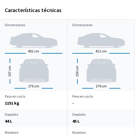
Características técnicas
Dimensiones
Dimensiones
401
cm
411
cm
cm
cm
157
150
175
cm
179
cm
Peso en vacío
Peso en vacío
1151 kg
-
Depósito
Depósito
44 L
45 L
Maletero
Maletero