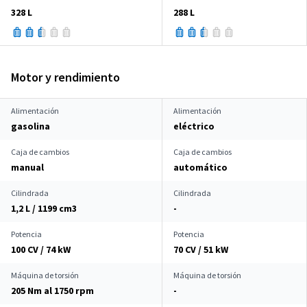
328 L
288 L
Motor y rendimiento
Alimentación
Alimentación
gasolina
eléctrico
Caja de cambios
Caja de cambios
manual
automático
Cilindrada
Cilindrada
1,2 L / 1199 cm
3
-
Potencia
Potencia
100 CV / 74 kW
70 CV / 51 kW
Máquina de torsión
Máquina de torsión
205 Nm al 1750 rpm
-