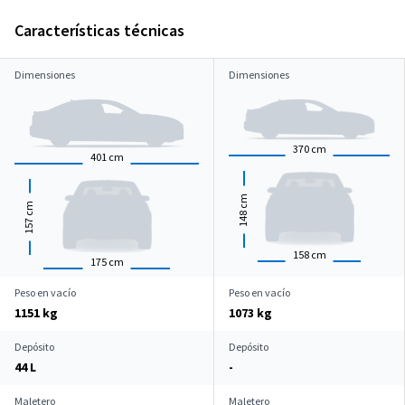
Características técnicas
Dimensiones
Dimensiones
370
cm
401
cm
cm
cm
148
157
158
cm
175
cm
Peso en vacío
Peso en vacío
1151 kg
1073 kg
Depósito
Depósito
44 L
-
Maletero
Maletero