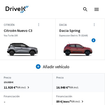
CITROËN
DACIA
Citroën Nuevo C3
Dacia Spring
You Turbo 100
Expression Electric 70 (52kW)
Añadir vehículo
Precio
Precio
19.380 €
11.920 €*
16.940 €*
IVA incl.
IVA incl.
Financiación
Financiación
89 €/mes*
IVA incl.
–