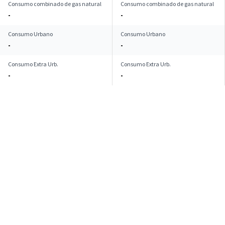
Consumo combinado de gas natural
Consumo combinado de gas natural
-
-
Consumo Urbano
Consumo Urbano
-
-
Consumo Extra Urb.
Consumo Extra Urb.
-
-