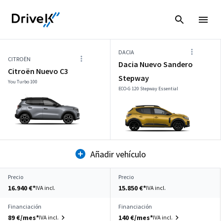
DACIA
CITROËN
Dacia Nuevo Sandero
Citroën Nuevo C3
Stepway
You Turbo 100
ECO-G 120 Stepway Essential
Añadir vehículo
Precio
Precio
16.940 €*
15.850 €*
IVA incl.
IVA incl.
Financiación
Financiación
89 €/mes*
140 €/mes*
IVA incl.
IVA incl.