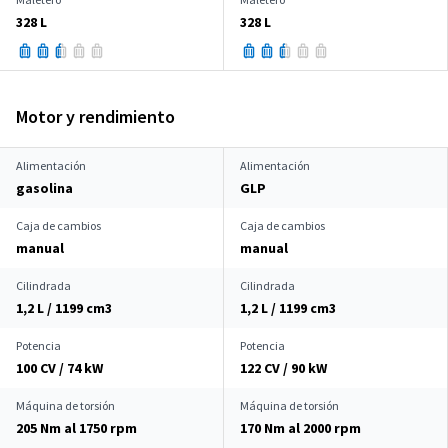
328 L
328 L
Motor y rendimiento
Alimentación
Alimentación
gasolina
GLP
Caja de cambios
Caja de cambios
manual
manual
Cilindrada
Cilindrada
1,2 L / 1199 cm
3
1,2 L / 1199 cm
3
Potencia
Potencia
100 CV / 74 kW
122 CV / 90 kW
Máquina de torsión
Máquina de torsión
205 Nm al 1750 rpm
170 Nm al 2000 rpm