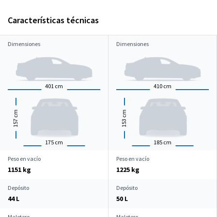
Características técnicas
Dimensiones
Dimensiones
401
cm
410
cm
cm
cm
157
153
175
cm
185
cm
Peso en vacío
Peso en vacío
1151 kg
1225 kg
Depósito
Depósito
44 L
50 L
Maletero
Maletero