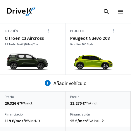
CITROËN
PEUGEOT
Citroën C3 Aircross
Peugeot Nuevo 208
1.2 Turbo 74kW (101cv) You
Gasolina 100 Style
Añadir vehículo
Precio
Precio
20.326 €*
22.270 €*
IVA incl.
IVA incl.
Financiación
Financiación
119 €/mes*
95 €/mes*
IVA incl.
IVA incl.