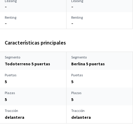
Leasing
Leasing
–
–
Renting
Renting
–
–
Características principales
Segmento
Segmento
Todoterreno 5 puertas
Berlina 5 puertas
Puertas
Puertas
5
5
Plazas
Plazas
5
5
Tracción
Tracción
delantera
delantera