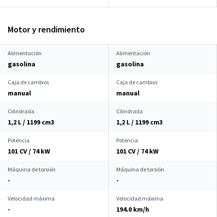
Motor y rendimiento
Alimentación
Alimentación
gasolina
gasolina
Caja de cambios
Caja de cambios
manual
manual
Cilindrada
Cilindrada
1,2 L / 1199 cm
3
1,2 L / 1199 cm
3
Potencia
Potencia
101 CV / 74 kW
101 CV / 74 kW
Máquina de torsión
Máquina de torsión
-
-
Velocidad máxima
Velocidad máxima
-
194.0 km/h