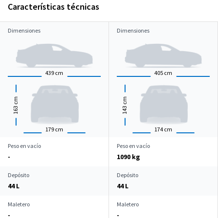
Características técnicas
Dimensiones
Dimensiones
439
cm
405
cm
cm
cm
163
143
179
cm
174
cm
Peso en vacío
Peso en vacío
-
1090 kg
Depósito
Depósito
44 L
44 L
Maletero
Maletero
-
-