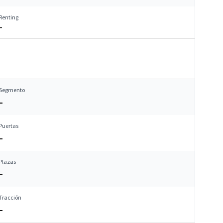
Renting
–
Segmento
–
Puertas
–
Plazas
–
Tracción
–