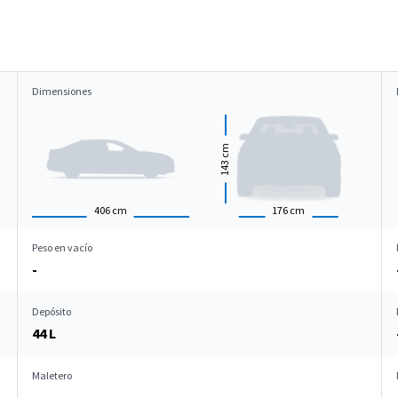
Dimensiones
cm
143
406
cm
176
cm
Peso en vacío
-
Depósito
44 L
Maletero
-