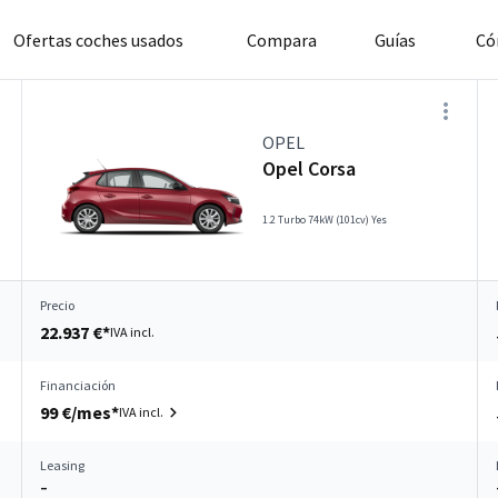
Ofertas coches usados
Compara
Guías
Có
OPEL
Opel Corsa
1.2 Turbo 74kW (101cv) Yes
Precio
22.937 €*
IVA incl.
Financiación
99 €/mes*
IVA incl.
Leasing
–