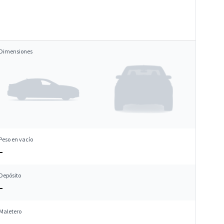
Dimensiones
Peso en vacío
–
Depósito
–
Maletero
–