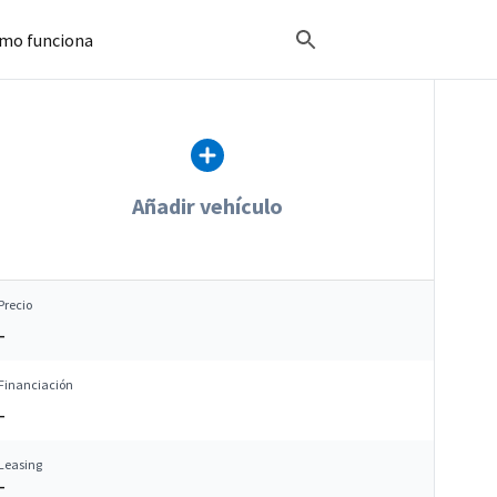
mo funciona
Añadir vehículo
Precio
–
Financiación
–
Leasing
–