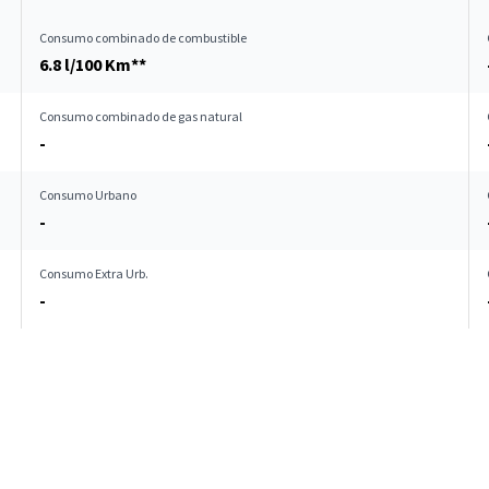
Consumo combinado de combustible
6.8 l/100 Km**
Consumo combinado de gas natural
-
Consumo Urbano
-
Consumo Extra Urb.
-