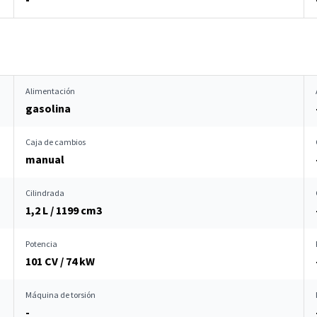
Alimentación
gasolina
Caja de cambios
manual
Cilindrada
1,2 L / 1199 cm
3
Potencia
101 CV / 74 kW
Máquina de torsión
-