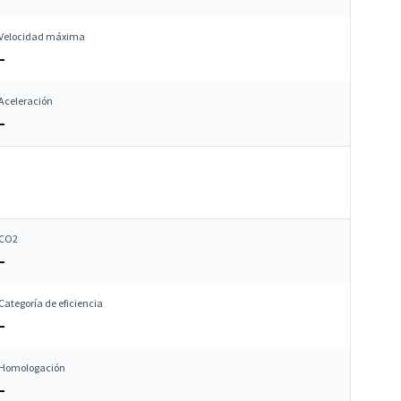
Velocidad máxima
–
Aceleración
–
CO2
–
Categoría de eficiencia
–
Homologación
–