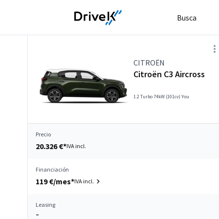
Busca
CITROËN
Citroën C3 Aircross
1.2 Turbo 74kW (101cv) You
Precio
20.326 €*
IVA incl.
Financiación
119 €/mes*
IVA incl.
Leasing
–