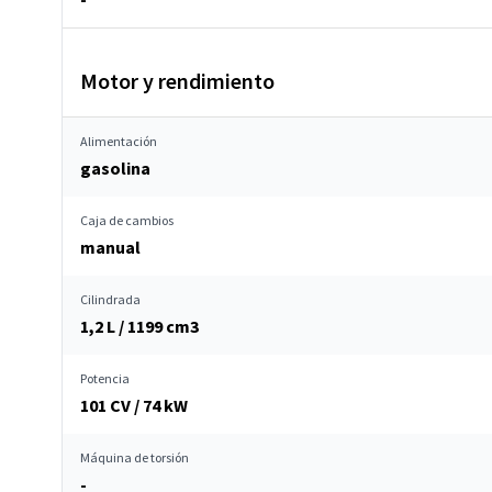
Motor y rendimiento
Alimentación
gasolina
Caja de cambios
manual
Cilindrada
1,2 L / 1199 cm
3
Potencia
101 CV / 74 kW
Máquina de torsión
-