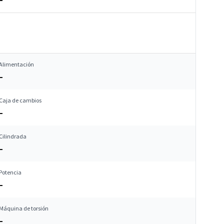
Alimentación
–
Caja de cambios
–
Cilindrada
–
Potencia
–
Máquina de torsión
–