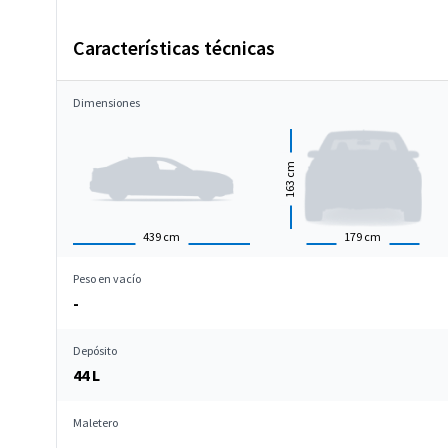
Características técnicas
Dimensiones
cm
163
439
cm
179
cm
Peso en vacío
-
Depósito
44 L
Maletero
-