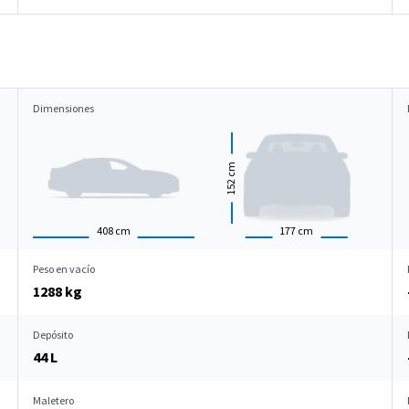
Dimensiones
cm
152
408
cm
177
cm
Peso en vacío
1288 kg
Depósito
44 L
Maletero