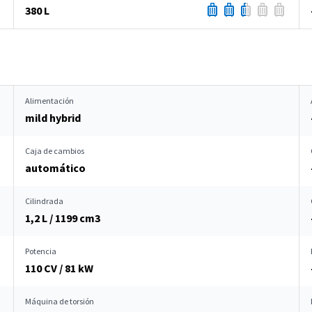
380 L
Alimentación
mild hybrid
Caja de cambios
automático
Cilindrada
1,2 L / 1199 cm
3
Potencia
110 CV / 81 kW
Máquina de torsión