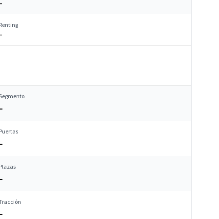
–
Renting
–
Segmento
–
Puertas
–
Plazas
–
Tracción
–