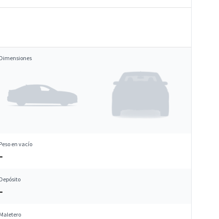
Dimensiones
Peso en vacío
–
Depósito
–
Maletero