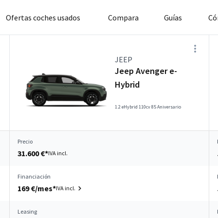
Ofertas coches usados
Compara
Guías
Có
JEEP
Jeep Avenger e-
Hybrid
1.2 eHybrid 110cv 85 Aniversario
Precio
31.600 €*
IVA incl.
Financiación
169 €/mes*
IVA incl.
Leasing