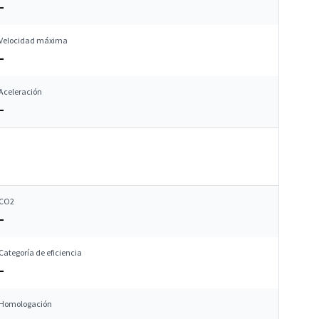
–
Velocidad máxima
–
Aceleración
–
CO2
–
Categoría de eficiencia
–
Homologación