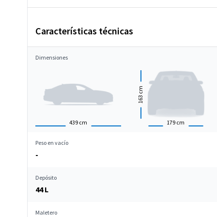
Características técnicas
Dimensiones
cm
163
439
cm
179
cm
Peso en vacío
-
Depósito
44 L
Maletero