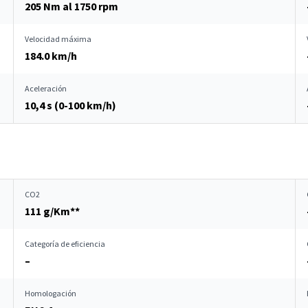
205 Nm al 1750 rpm
Velocidad máxima
184.0 km/h
Aceleración
10,4 s (0-100 km/h)
CO2
111 g/Km**
Categoría de eficiencia
–
Homologación