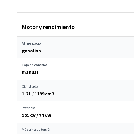
-
Motor y rendimiento
Alimentación
gasolina
Caja de cambios
manual
Cilindrada
1,2 L / 1199 cm
3
Potencia
101 CV / 74 kW
Máquina de torsión