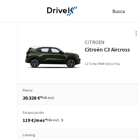
Busca
CITROËN
Citroën C3 Aircross
1.2 Turbo 74kW (101cv) You
Precio
20.326 €*
IVA incl.
Financiación
119 €/mes*
IVA incl.
Leasing