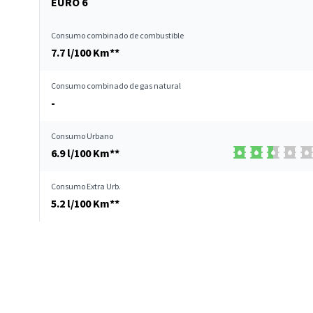
EURO 6
Consumo combinado de combustible
7.7 l/100 Km**
Consumo combinado de gas natural
-
Consumo Urbano
6.9 l/100 Km**
Consumo Extra Urb.
5.2 l/100 Km**