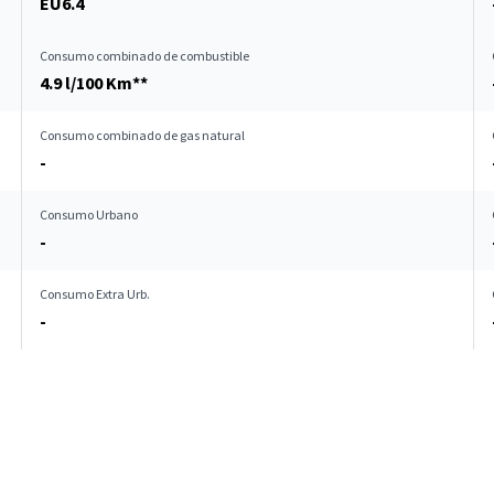
EU6.4
Consumo combinado de combustible
4.9 l/100 Km**
Consumo combinado de gas natural
-
Consumo Urbano
-
Consumo Extra Urb.
-