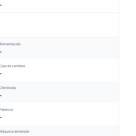
–
Alimentación
–
Caja de cambios
–
Cilindrada
–
Potencia
–
Máquina de torsión