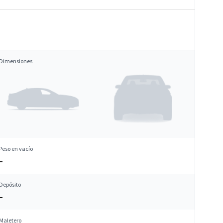
Dimensiones
Peso en vacío
–
Depósito
–
Maletero