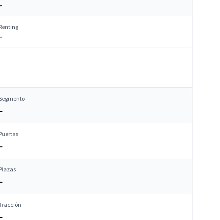
–
Renting
–
Segmento
–
Puertas
–
Plazas
–
Tracción
–