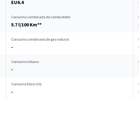
EU6.4
Consumo combinado de combustible
5.7 l/100 Km**
Consumo combinado de gas natural
-
Consumo Urbano
-
Consumo Extra Urb.
-