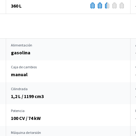
360 L
Alimentación
gasolina
Caja de cambios
manual
Cilindrada
1,2 L / 1199 cm
3
Potencia
100 CV / 74 kW
Máquina de torsión