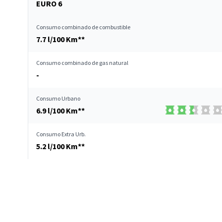
EURO 6
Consumo combinado de combustible
7.7 l/100 Km**
Consumo combinado de gas natural
-
Consumo Urbano
6.9 l/100 Km**
Consumo Extra Urb.
5.2 l/100 Km**