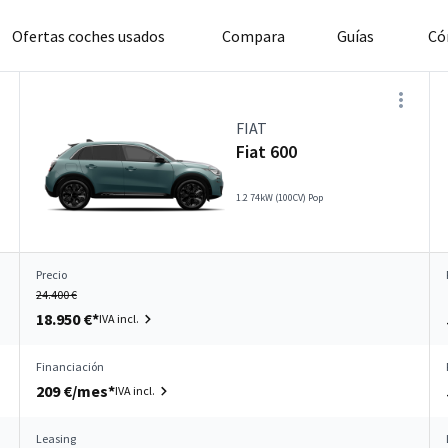
Ofertas coches usados
Compara
Guías
Có
FIAT
Fiat 600
1.2 74kW (100CV) Pop
Precio
24.400 €
18.950 €*
IVA incl.
Financiación
209 €/mes*
IVA incl.
Leasing