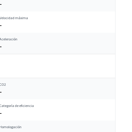
–
Velocidad máxima
–
Aceleración
–
CO2
–
Categoría de eficiencia
–
Homologación