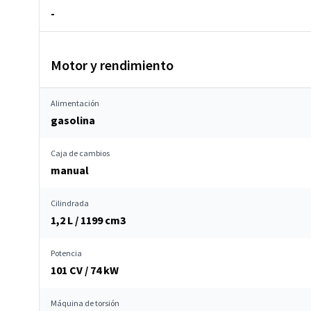
-
Motor y rendimiento
Alimentación
gasolina
Caja de cambios
manual
Cilindrada
1,2 L / 1199 cm
3
Potencia
101 CV / 74 kW
Máquina de torsión