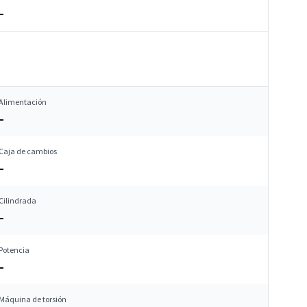
–
Alimentación
–
Caja de cambios
–
Cilindrada
–
Potencia
–
Máquina de torsión