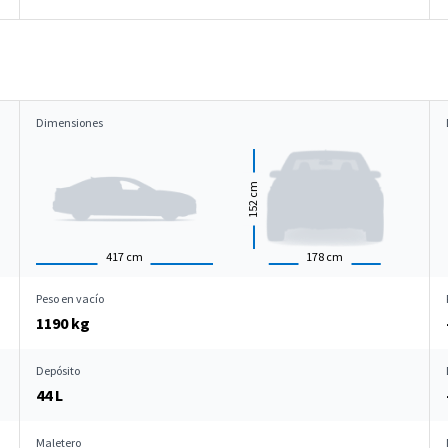
Dimensiones
cm
152
417
cm
178
cm
Peso en vacío
1190 kg
Depósito
44 L
Maletero