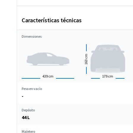
Características técnicas
Dimensiones
cm
163
439
cm
179
cm
Peso en vacío
-
Depósito
44 L
Maletero