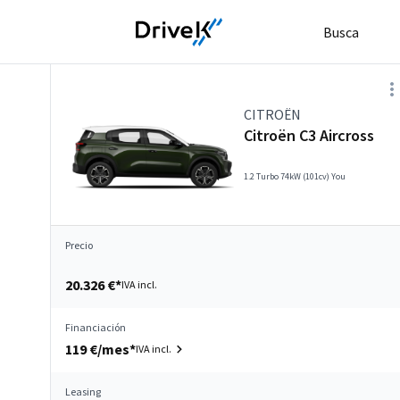
Busca
CITROËN
Citroën C3 Aircross
1.2 Turbo 74kW (101cv) You
Precio
20.326 €*
IVA incl.
Financiación
119 €/mes*
IVA incl.
Leasing