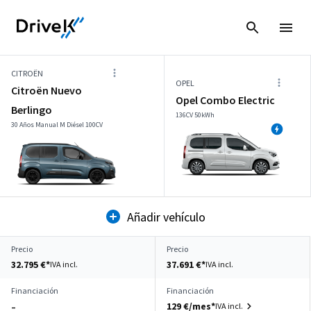
CITROËN
OPEL
Citroën Nuevo
Opel Combo Electric
Berlingo
136CV 50kWh
30 Años Manual M Diésel 100CV
Añadir vehículo
Precio
Precio
32.795 €*
37.691 €*
IVA incl.
IVA incl.
Financiación
Financiación
129 €/mes*
IVA incl.
–