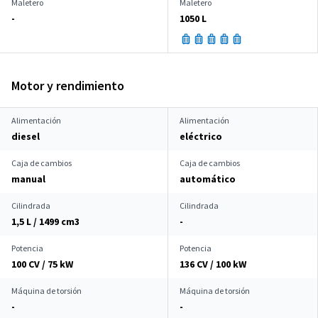
Maletero
Maletero
-
1050 L
Motor y rendimiento
Alimentación
Alimentación
diesel
eléctrico
Caja de cambios
Caja de cambios
manual
automático
Cilindrada
Cilindrada
1,5 L / 1499 cm
3
-
Potencia
Potencia
100 CV / 75 kW
136 CV / 100 kW
Máquina de torsión
Máquina de torsión
-
-