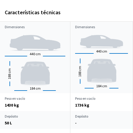
Características técnicas
Dimensiones
Dimensiones
440
cm
440
cm
cm
cm
188
188
184
cm
184
cm
Peso en vacío
Peso en vacío
1430 kg
1736 kg
Depósito
Depósito
50 L
-