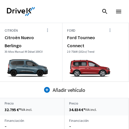
CITROËN
FORD
Citroën Nuevo
Ford Tourneo
Berlingo
Connect
30 Años Manual M Diésel 100CV
2.0 75kW (102cv) Trend
Añadir vehículo
Precio
Precio
32.795 €*
34.834 €*
IVA incl.
IVA incl.
Financiación
Financiación
–
–