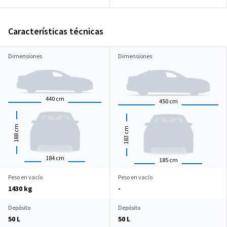
Características técnicas
Dimensiones
Dimensiones
440
cm
450
cm
cm
cm
188
183
184
cm
185
cm
Peso en vacío
Peso en vacío
1430 kg
-
Depósito
Depósito
50 L
50 L