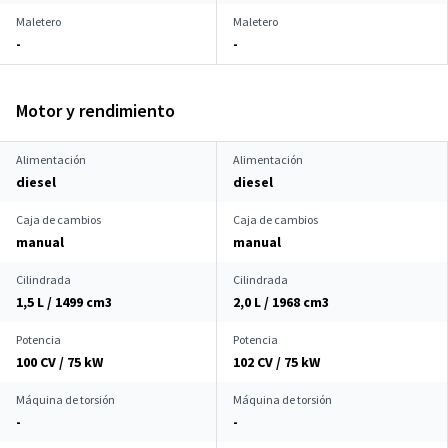
Maletero
Maletero
-
-
Motor y rendimiento
Alimentación
Alimentación
diesel
diesel
Caja de cambios
Caja de cambios
manual
manual
Cilindrada
Cilindrada
1,5 L / 1499 cm
3
2,0 L / 1968 cm
3
Potencia
Potencia
100 CV / 75 kW
102 CV / 75 kW
Máquina de torsión
Máquina de torsión
-
-