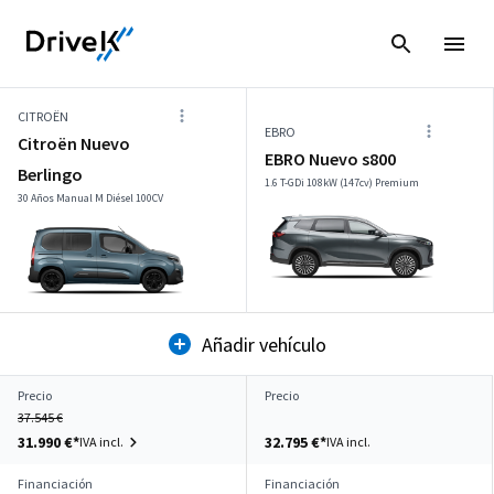
CITROËN
EBRO
Citroën Nuevo
EBRO Nuevo s800
Berlingo
1.6 T-GDi 108kW (147cv) Premium
30 Años Manual M Diésel 100CV
Añadir vehículo
Precio
Precio
37.545 €
31.990 €*
32.795 €*
IVA incl.
IVA incl.
Financiación
Financiación