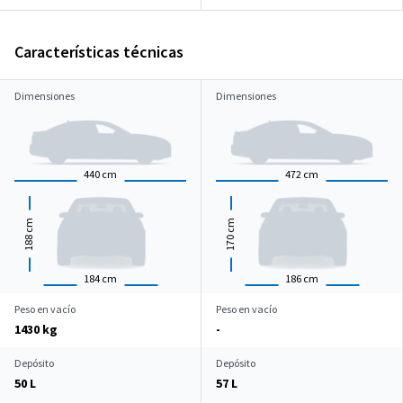
Características técnicas
Dimensiones
Dimensiones
440
cm
472
cm
cm
cm
188
170
184
cm
186
cm
Peso en vacío
Peso en vacío
1430 kg
-
Depósito
Depósito
50 L
57 L