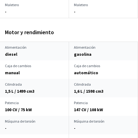
Maletero
Maletero
-
-
Motor y rendimiento
Alimentación
Alimentación
diesel
gasolina
Caja de cambios
Caja de cambios
manual
automático
Cilindrada
Cilindrada
1,5 L / 1499 cm
3
1,6 L / 1598 cm
3
Potencia
Potencia
100 CV / 75 kW
147 CV / 108 kW
Máquina de torsión
Máquina de torsión
-
-