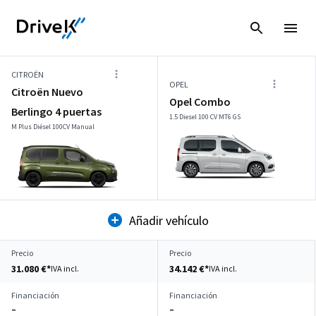
CITROËN
OPEL
Citroën Nuevo
Opel Combo
Berlingo 4 puertas
1.5 Diesel 100 CV MT6 GS
M Plus Diésel 100CV Manual
Añadir vehículo
Precio
Precio
31.080 €*
34.142 €*
IVA incl.
IVA incl.
Financiación
Financiación
–
–