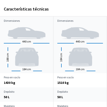
Características técnicas
Dimensiones
Dimensiones
440
cm
440
cm
cm
cm
188
184
184
cm
184
cm
Peso en vacío
Peso en vacío
1430 kg
1510 kg
Depósito
Depósito
50 L
50 L
Maletero
Maletero