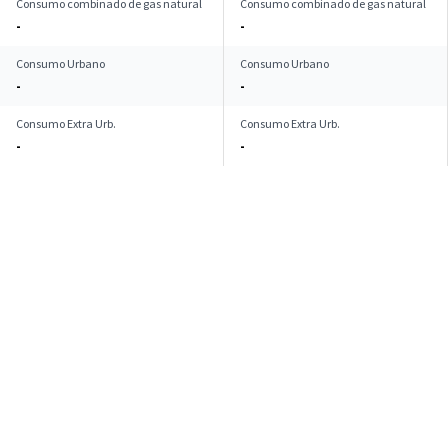
Consumo combinado de gas natural
Consumo combinado de gas natural
-
-
Consumo Urbano
Consumo Urbano
-
-
Consumo Extra Urb.
Consumo Extra Urb.
-
-