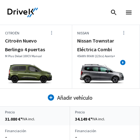
CITROËN
NISSAN
Citroën Nuevo
Nissan Townstar
Berlingo 4 puertas
Eléctrica Combi
M Plus Diésel 100CV Manual
45kWh 90kW (123cv) Acenta+
Añadir vehículo
Precio
Precio
31.080 €*
34.149 €*
IVA incl.
IVA incl.
Financiación
Financiación
–
–