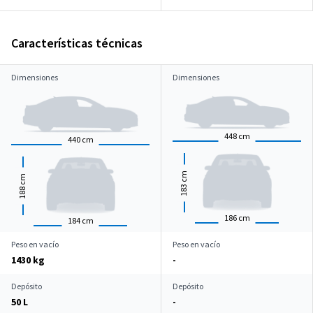
Características técnicas
Dimensiones
Dimensiones
448
cm
440
cm
cm
cm
183
188
186
cm
184
cm
Peso en vacío
Peso en vacío
1430 kg
-
Depósito
Depósito
50 L
-