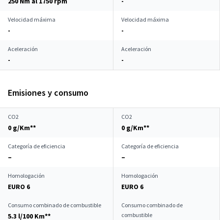
250 Nm al 1750 rpm
-
Velocidad máxima
Velocidad máxima
-
-
Aceleración
Aceleración
-
-
Emisiones y consumo
CO2
CO2
0 g/Km**
0 g/Km**
Categoría de eficiencia
Categoría de eficiencia
–
–
Homologación
Homologación
EURO 6
EURO 6
Consumo combinado de combustible
Consumo combinado de
combustible
5.3 l/100 Km**