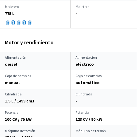
Maletero
Maletero
775 L
-
Motor y rendimiento
Alimentación
Alimentación
diesel
eléctrico
Caja de cambios
Caja de cambios
manual
automático
Cilindrada
Cilindrada
1,5 L / 1499 cm
3
-
Potencia
Potencia
100 CV / 75 kW
123 CV / 90 kW
Máquina de torsión
Máquina de torsión