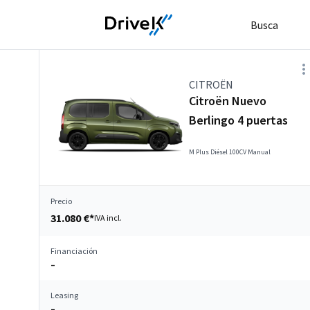
Busca
CITROËN
Citroën Nuevo
Berlingo 4 puertas
M Plus Diésel 100CV Manual
Precio
31.080 €*
IVA incl.
Financiación
–
Leasing
–