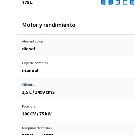
775 L
Motor y rendimiento
Alimentación
diesel
Caja de cambios
manual
Cilindrada
1,5 L / 1499 cm
3
Potencia
100 CV / 75 kW
Máquina de torsión