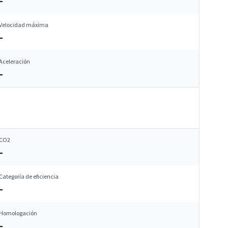
–
Velocidad máxima
–
Aceleración
–
CO2
–
Categoría de eficiencia
–
Homologación
–