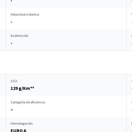
-
Velocidad máxima
-
Aceleración
-
CO2
129 g/Km**
Categoría de eficiencia
–
Homologación
EURO 6