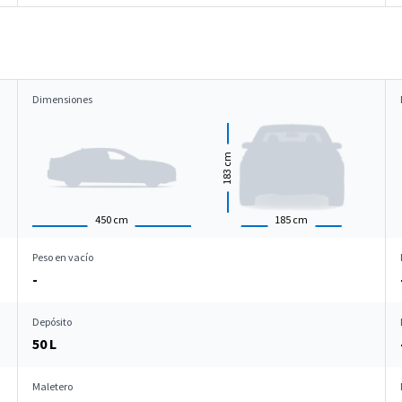
Dimensiones
cm
183
450
cm
185
cm
Peso en vacío
-
Depósito
50 L
Maletero