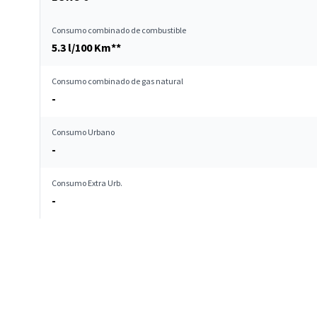
Consumo combinado de combustible
5.3 l/100 Km**
Consumo combinado de gas natural
-
Consumo Urbano
-
Consumo Extra Urb.
-