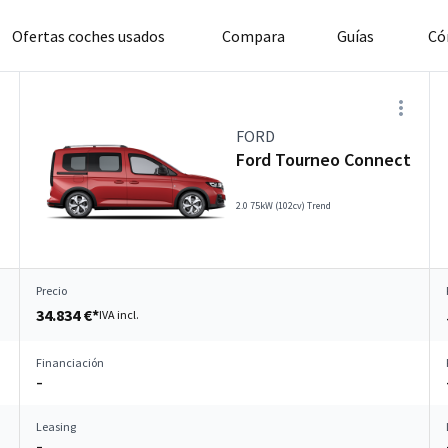
Ofertas coches usados
Compara
Guías
Có
FORD
Ford Tourneo Connect
2.0 75kW (102cv) Trend
Precio
34.834 €*
IVA incl.
Financiación
–
Leasing
–