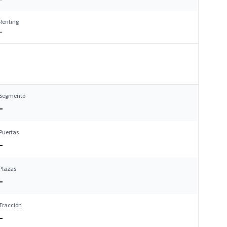
Renting
–
Segmento
–
Puertas
–
Plazas
–
Tracción
–