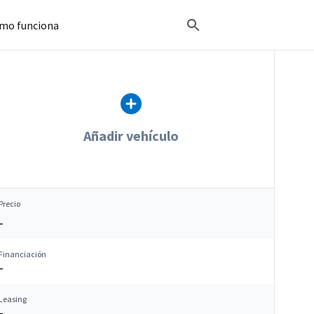
mo funciona
Añadir vehículo
Precio
–
Financiación
–
Leasing
–