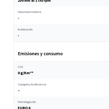
250 Nm al 1750 rpm
Velocidad máxima
-
Aceleración
-
Emisiones y consumo
CO2
0 g/Km**
Categoría de eficiencia
–
Homologación
EURO 6