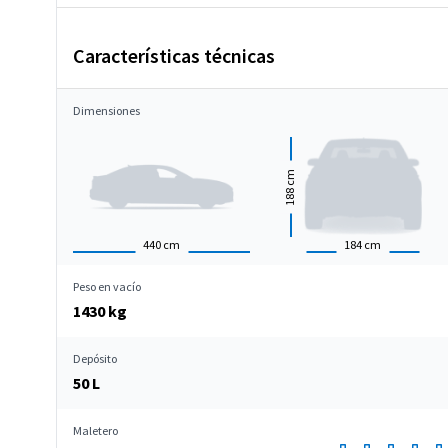
Características técnicas
Dimensiones
cm
188
440
cm
184
cm
Peso en vacío
1430 kg
Depósito
50 L
Maletero