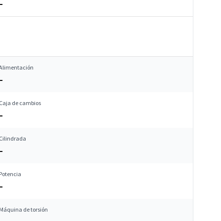
–
Alimentación
–
Caja de cambios
–
Cilindrada
–
Potencia
–
Máquina de torsión