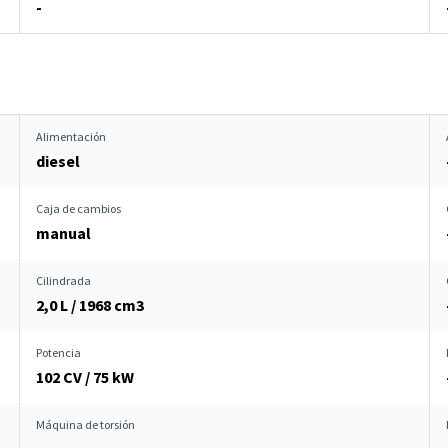
-
Alimentación
diesel
Caja de cambios
manual
Cilindrada
2,0 L / 1968 cm
3
Potencia
102 CV / 75 kW
Máquina de torsión