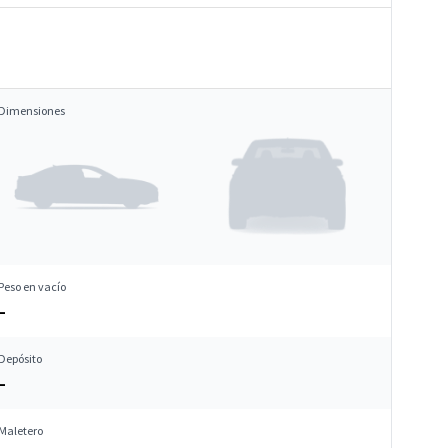
Dimensiones
Peso en vacío
–
Depósito
–
Maletero