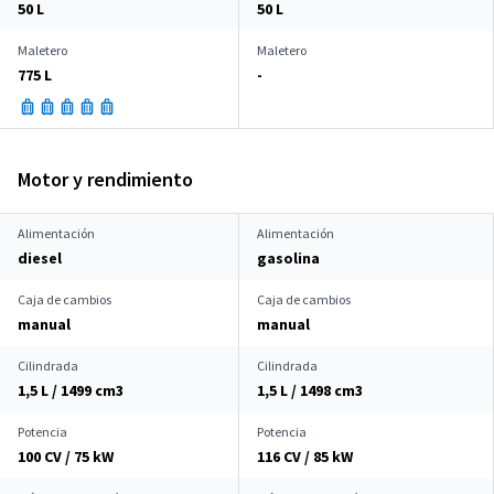
50 L
50 L
Maletero
Maletero
775 L
-
Motor y rendimiento
Alimentación
Alimentación
diesel
gasolina
Caja de cambios
Caja de cambios
manual
manual
Cilindrada
Cilindrada
1,5 L / 1499 cm
3
1,5 L / 1498 cm
3
Potencia
Potencia
100 CV / 75 kW
116 CV / 85 kW