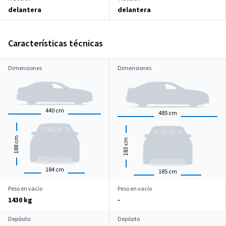
delantera
delantera
Características técnicas
Dimensiones
Dimensiones
440
cm
485
cm
cm
cm
188
183
184
cm
185
cm
Peso en vacío
Peso en vacío
1430 kg
-
Depósito
Depósito