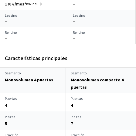
170 €/mes*
IVA incl.
–
Leasing
Leasing
–
–
Renting
Renting
–
–
Características principales
Segmento
Segmento
Monovolumen 4 puertas
Monovolumen compacto 4
puertas
Puertas
Puertas
4
4
Plazas
Plazas
5
7
Tracción
Tracción