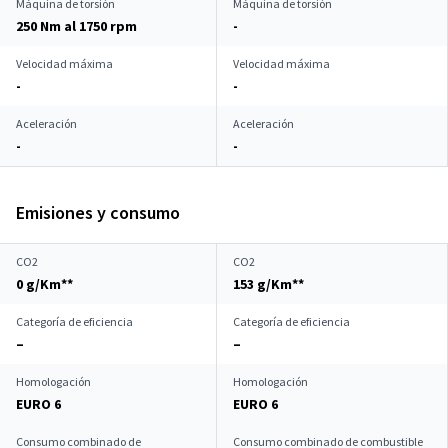
Máquina de torsión
Máquina de torsión
250 Nm al 1750 rpm
-
Velocidad máxima
Velocidad máxima
-
-
Aceleración
Aceleración
-
-
Emisiones y consumo
CO2
CO2
0 g/Km**
153 g/Km**
Categoría de eficiencia
Categoría de eficiencia
–
–
Homologación
Homologación
EURO 6
EURO 6
Consumo combinado de
Consumo combinado de combustible