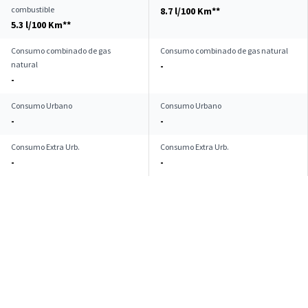
combustible
8.7 l/100 Km**
5.3 l/100 Km**
Consumo combinado de gas
Consumo combinado de gas natural
natural
-
-
Consumo Urbano
Consumo Urbano
-
-
Consumo Extra Urb.
Consumo Extra Urb.
-
-