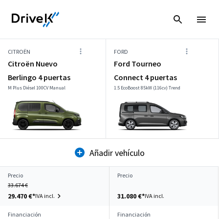
CITROËN
FORD
Citroën Nuevo
Ford Tourneo
Berlingo 4 puertas
Connect 4 puertas
M Plus Diésel 100CV Manual
1.5 EcoBoost 85kW (116cv) Trend
Añadir vehículo
Precio
Precio
33.674 €
29.470 €*
31.080 €*
IVA incl.
IVA incl.
Financiación
Financiación