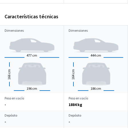
Características técnicas
Dimensiones
Dimensiones
477
cm
444
cm
cm
cm
166
164
196
cm
186
cm
Peso en vacío
Peso en vacío
-
1884 kg
Depósito
Depósito
-
-