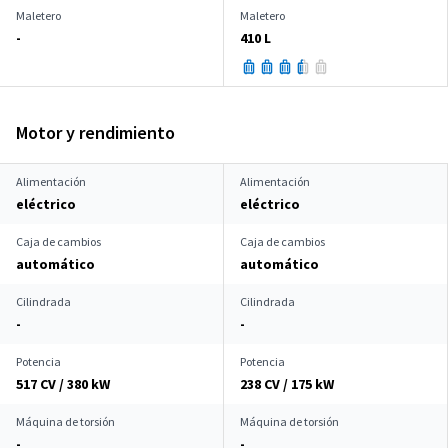
Maletero
Maletero
-
410 L
Motor y rendimiento
Alimentación
Alimentación
eléctrico
eléctrico
Caja de cambios
Caja de cambios
automático
automático
Cilindrada
Cilindrada
-
-
Potencia
Potencia
517 CV / 380 kW
238 CV / 175 kW
Máquina de torsión
Máquina de torsión
-
-