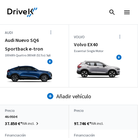
AUDI
VOLVO
Audi Nuevo SQ6
Volvo EX40
Sportback e-tron
Essential Single Motor
100kWh Quattro 380kW (517cv) Sq6
Añadir vehículo
Precio
Precio
46.950 €
37.850 €*
97.746 €*
IVA incl.
IVA incl.
Financiación
Financiación