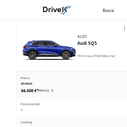
Busca
AUDI
Audi SQ5
TFSI S tronic 270kW (368cv) Sq5
Precio
49.950 €
36.300 €*
IVA incl.
Financiación
–
Leasing