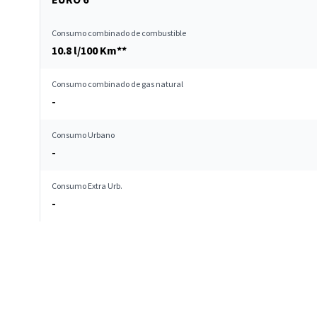
Consumo combinado de combustible
10.8 l/100 Km**
Consumo combinado de gas natural
-
Consumo Urbano
-
Consumo Extra Urb.
-