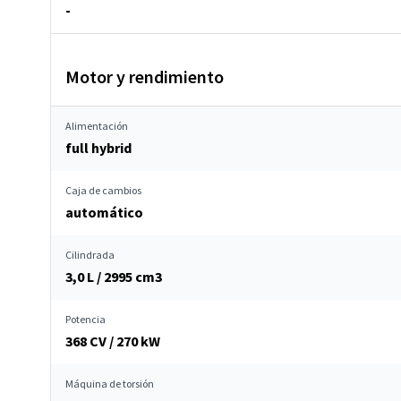
-
Motor y rendimiento
Alimentación
full hybrid
Caja de cambios
automático
Cilindrada
3,0 L / 2995 cm
3
Potencia
368 CV / 270 kW
Máquina de torsión