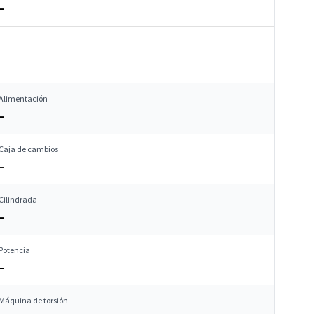
–
Alimentación
–
Caja de cambios
–
Cilindrada
–
Potencia
–
Máquina de torsión