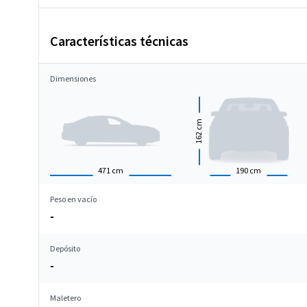
Características técnicas
Dimensiones
cm
162
471
cm
190
cm
Peso en vacío
-
Depósito
-
Maletero