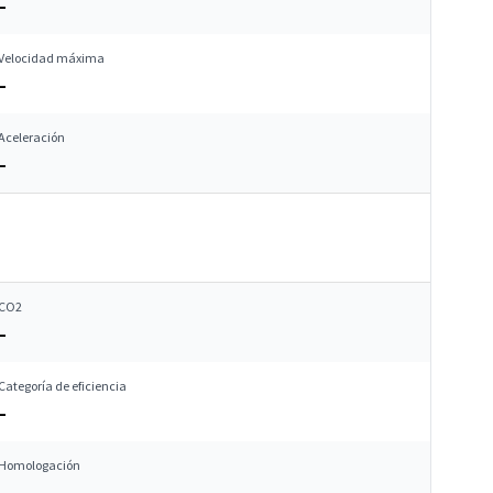
–
Velocidad máxima
–
Aceleración
–
CO2
–
Categoría de eficiencia
–
Homologación
–