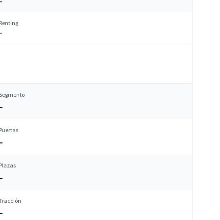
–
Renting
–
Segmento
–
Puertas
–
Plazas
–
Tracción
–