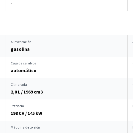
-
Alimentación
gasolina
Caja de cambios
automático
Cilindrada
2,0 L / 1969 cm
3
Potencia
198 CV / 145 kW
Máquina de torsión