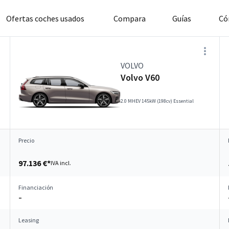
Ofertas coches usados
Compara
Guías
Có
VOLVO
Volvo V60
2.0 MHEV 145kW (198cv) Essential
Precio
97.136 €*
IVA incl.
Financiación
–
Leasing