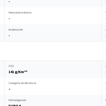
-
Velocidad máxima
-
Aceleración
-
CO2
141 g/Km**
Categoría de eficiencia
–
Homologación
EURO 6