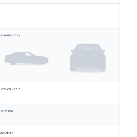
Dimensiones
Peso en vacío
–
Depósito
–
Maletero