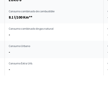
Consumo combinado de combustible
8.1 l/100 Km**
Consumo combinado de gas natural
-
Consumo Urbano
-
Consumo Extra Urb.
-