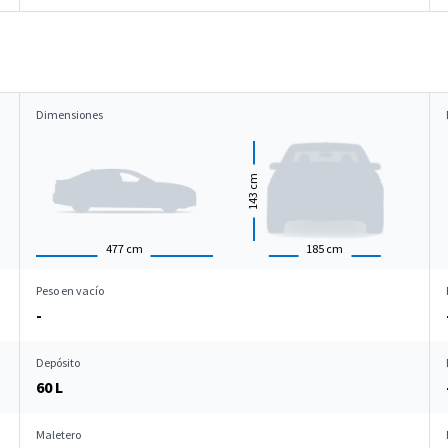
Dimensiones
cm
143
477
cm
185
cm
Peso en vacío
-
Depósito
60 L
Maletero