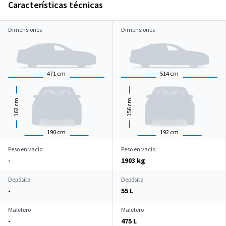
Características técnicas
Dimensiones
Dimensiones
471
cm
514
cm
cm
cm
162
156
190
cm
192
cm
Peso en vacío
Peso en vacío
-
1903 kg
Depósito
Depósito
-
55 L
Maletero
Maletero
-
475 L