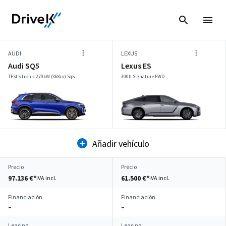
AUDI
LEXUS
Audi SQ5
Lexus ES
TFSI S tronic 270kW (368cv) Sq5
300h Signature FWD
Añadir vehículo
Precio
Precio
97.136 €*
61.500 €*
IVA incl.
IVA incl.
Financiación
Financiación
–
–
Leasing
Leasing