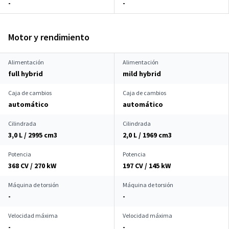
-
-
Motor y rendimiento
Alimentación
Alimentación
full hybrid
mild hybrid
Caja de cambios
Caja de cambios
automático
automático
Cilindrada
Cilindrada
3,0 L / 2995 cm
3
2,0 L / 1969 cm
3
Potencia
Potencia
368 CV / 270 kW
197 CV / 145 kW
Máquina de torsión
Máquina de torsión
-
-
Velocidad máxima
Velocidad máxima
-
-