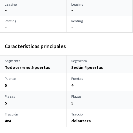
Leasing
Leasing
–
–
Renting
Renting
–
–
Características principales
Segmento
Segmento
Todoterreno 5 puertas
Sedán 4 puertas
Puertas
Puertas
5
4
Plazas
Plazas
5
5
Tracción
Tracción
4x4
delantera