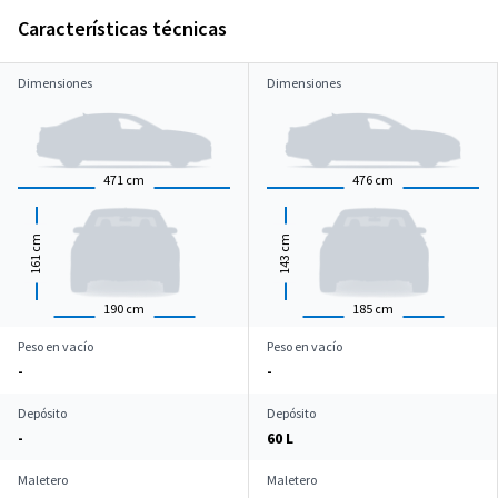
Características técnicas
Dimensiones
Dimensiones
471
cm
476
cm
cm
cm
161
143
190
cm
185
cm
Peso en vacío
Peso en vacío
-
-
Depósito
Depósito
-
60 L
Maletero
Maletero