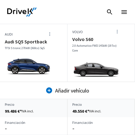
VOLVO
AUDI
Volvo S60
Audi SQ5 Sportback
2.0 Automatico FWD 145kW (197cv)
TFSI S tronic 270kW (368cv) Sq5
Core
Añadir vehículo
Precio
Precio
99.486 €*
49.550 €*
IVA incl.
IVA incl.
Financiación
Financiación
–
–