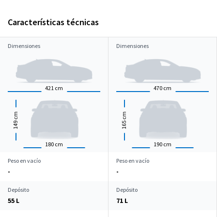
Características técnicas
Dimensiones
Dimensiones
421
cm
470
cm
cm
cm
149
165
180
cm
190
cm
Peso en vacío
Peso en vacío
-
-
Depósito
Depósito
55 L
71 L