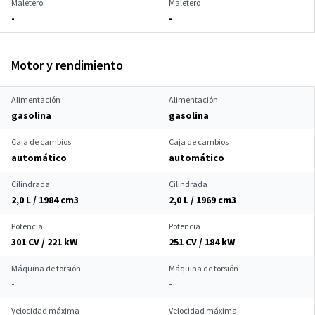
Maletero
Maletero
-
-
Motor y rendimiento
Alimentación
Alimentación
gasolina
gasolina
Caja de cambios
Caja de cambios
automático
automático
Cilindrada
Cilindrada
2,0 L / 1984 cm
3
2,0 L / 1969 cm
3
Potencia
Potencia
301 CV / 221 kW
251 CV / 184 kW
Máquina de torsión
Máquina de torsión
-
-
Velocidad máxima
Velocidad máxima