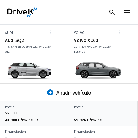
AUDI
VOLVO
Audi SQ2
Volvo XC60
TFSI S tronic Quattro 221kW (301cv)
2.0 MHEV AWD 184kW (251cv)
Sq2
Essential
Añadir vehículo
Precio
Precio
56.850 €
43.900 €*
59.926 €*
IVA incl.
IVA incl.
Financiación
Financiación
–
–