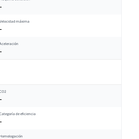
–
Velocidad máxima
–
Aceleración
–
CO2
–
Categoría de eficiencia
–
Homologación