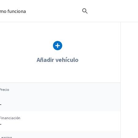
mo funciona
Añadir vehículo
Precio
–
Financiación
–
Leasing