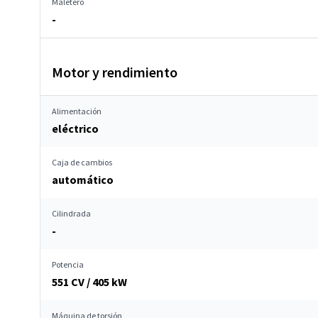
Maletero
-
Motor y rendimiento
Alimentación
eléctrico
Caja de cambios
automático
Cilindrada
-
Potencia
551 CV / 405 kW
Máquina de torsión