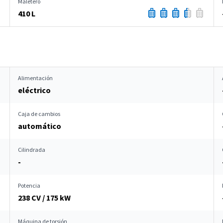
Maletero
410 L
Alimentación
eléctrico
Caja de cambios
automático
Cilindrada
-
Potencia
238 CV / 175 kW
Máquina de torsión