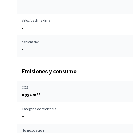
-
Velocidad máxima
-
Aceleración
-
Emisiones y consumo
CO2
0 g/Km**
Categoría de eficiencia
–
Homologación