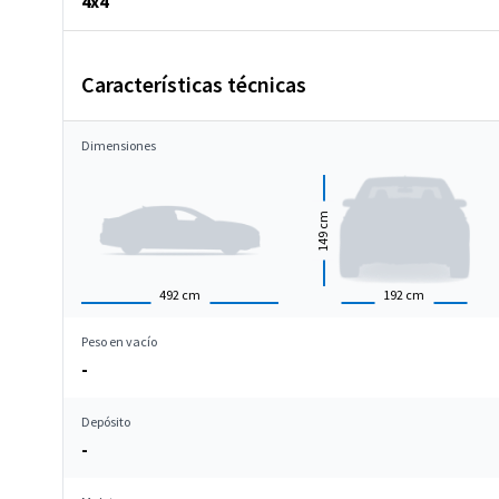
4x4
Características técnicas
Dimensiones
cm
149
492
cm
192
cm
Peso en vacío
-
Depósito
-