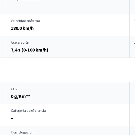
-
Velocidad máxima
180.0 km/h
Aceleración
7,4 s (0-100 km/h)
CO2
0 g/Km**
Categoría de eficiencia
–
Homologación