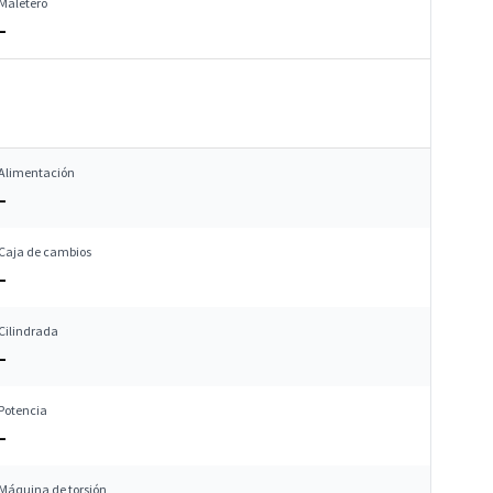
Maletero
–
Alimentación
–
Caja de cambios
–
Cilindrada
–
Potencia
–
Máquina de torsión