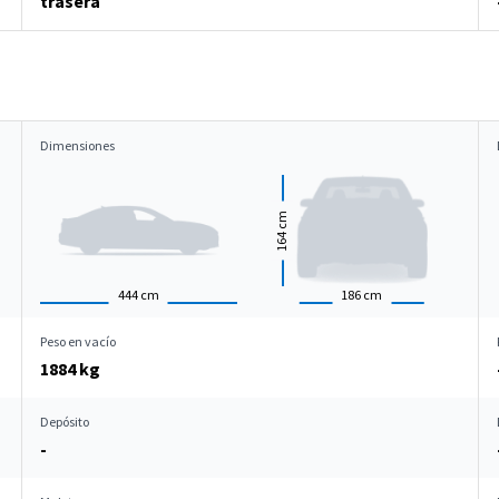
trasera
Dimensiones
cm
164
444
cm
186
cm
Peso en vacío
1884 kg
Depósito
-