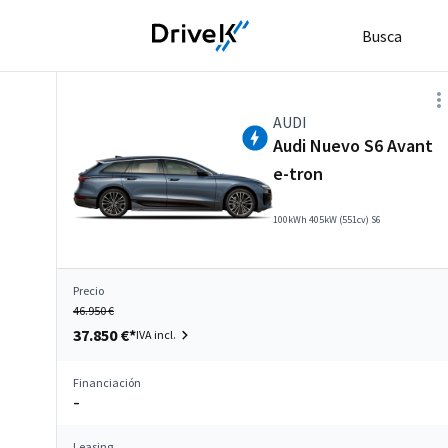
Busca
AUDI
Audi Nuevo S6 Avant
e-tron
100kWh 405kW (551cv) S6
Precio
46.950 €
37.850 €*
IVA incl.
Financiación
–
Leasing