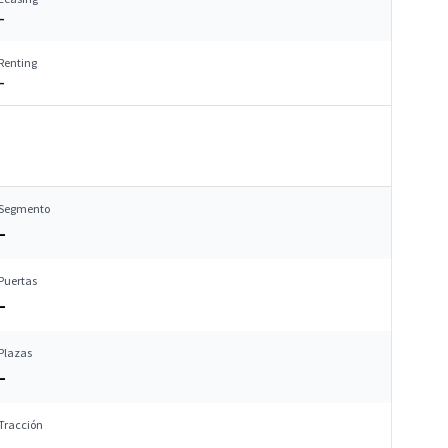
–
Renting
–
Segmento
–
Puertas
–
Plazas
–
Tracción