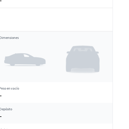
–
Dimensiones
Peso en vacío
–
Depósito
–